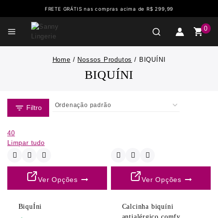
FRETE GRÁTIS nas compras acima de R$ 299,99
0
Home
/
Nossos Produtos
/
BIQUÍNI
BIQUÍNI
Filtro
40
Limpar tudo
Ver Opções
Ver Opções
BiquÍni
Calcinha biquíni
antialérgico comfy