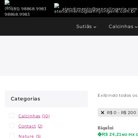
(85) 98868.9983
atendimento@sannylingerie.com
Sutiãs
Calcinhas
Exibindo todos o
Categorias
R$
0
-
R$
200
Calcinhas
(10)
Contact
(2)
BiquÍni
R$
24,21
NO PIX 
Nature
(5)