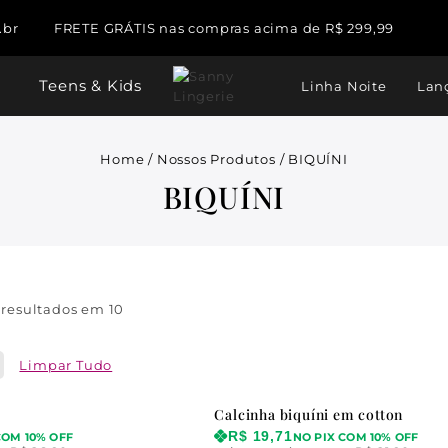
.br
FRETE GRÁTIS nas compras acima de R$ 299,99
Teens & Kids
Linha Noite
Lan
Home
/
Nossos Produtos
/
BIQUÍNI
BIQUÍNI
s resultados em
10
Limpar Tudo
Calcinha biquíni em cotton
R$
19,71
COM 10% OFF
NO PIX COM 10% OFF