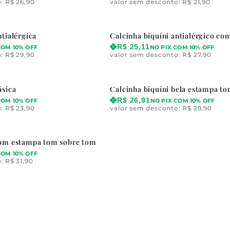
o:
R$
26,90
valor sem desconto:
R$
21,90
ntialérgica
Calcinha biquíni antialérgico co
R$
25,11
COM 10% OFF
NO PIX COM 10% OFF
o:
R$
29,90
valor sem desconto:
R$
27,90
ásica
Calcinha biquíni bela estampa t
R$
26,91
COM 10% OFF
NO PIX COM 10% OFF
o:
R$
23,90
valor sem desconto:
R$
29,90
com estampa tom sobre tom
COM 10% OFF
o:
R$
31,90