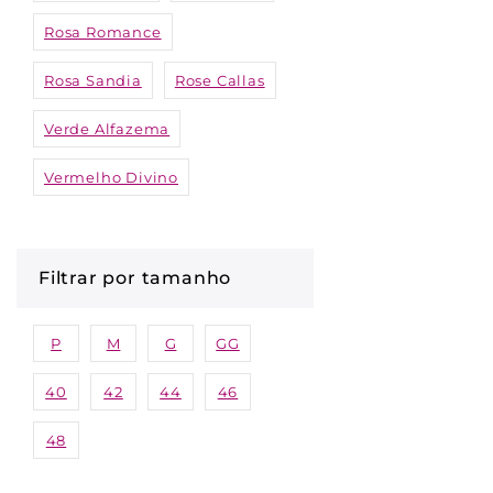
Rosa Romance
Rosa Sandia
Rose Callas
Verde Alfazema
Vermelho Divino
Filtrar por tamanho
P
M
G
GG
40
42
44
46
48