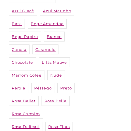
Azul Glacê
Azul Marinho
Base
Bege Amendoa
Bege Papiro
Branco
Canela
Caramelo
Chocolate
Lilás Mauve
Marrom Cofee
Nude
Pérola
Pêssego
Preto
Rosa Ballet
Rosa Bella
Rosa Carmim
Rosa Delicati
Rosa Flora