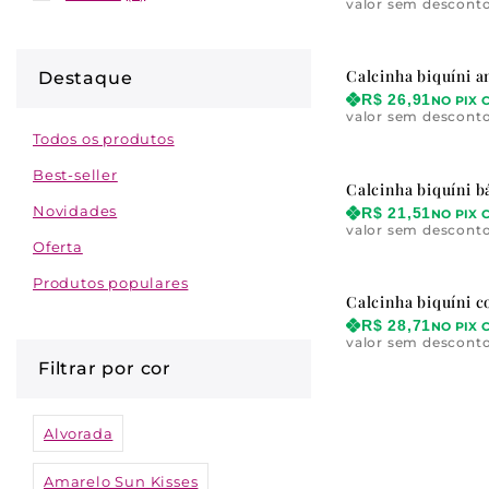
valor sem descont
Calcinha biquíni a
Destaque
R$
26,91
NO PIX 
valor sem descont
Todos os produtos
Best-seller
Calcinha biquíni b
Novidades
R$
21,51
NO PIX 
valor sem descont
Oferta
Produtos populares
Calcinha biquíni 
R$
28,71
NO PIX 
valor sem descont
Filtrar por cor
Alvorada
Amarelo Sun Kisses