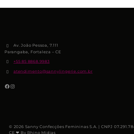
Av. João Pessoa, 7.111
Parangaba, Fortaleza – CE
+55 85 8868.9983
atendimento@sannylingerie.com.br
© 2026 Sanny Confecções Femininas S.A. | CNPJ 07.291.784/
CE ❤ By Rhino Mídias