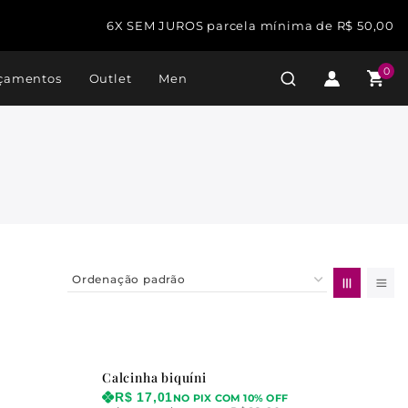
6X SEM JUROS parcela mínima de R$ 50,00
0
çamentos
Outlet
Men
Calcinha biquíni
R$
17,01
NO PIX COM 10% OFF