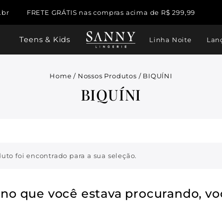
.br
FRETE GRÁTIS nas compras acima de R$ 299,99
Teens & Kids
Linha Noite
Lan
Home
/
Nossos Produtos
/
BIQUÍNI
BIQUÍNI
o foi encontrado para a sua seleção.
no que você estava procurando, vo