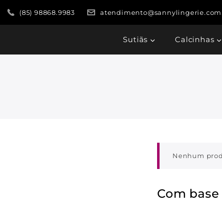
(85) 98868.9983
atendimento@sannylingerie.com
Sutiãs
Calcinhas
Nenhum produt
Com base 