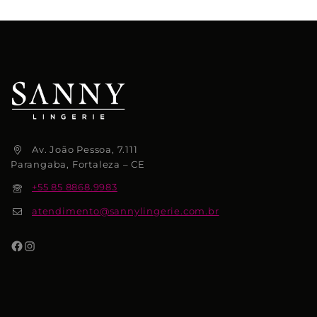
Av. João Pessoa, 7.111
Parangaba, Fortaleza – CE
+55 85 8868.9983
atendimento@sannylingerie.com.br