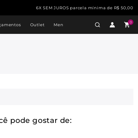
6X SEM JUROS parcela mínima de R$ 50,00
0
çamentos
Outlet
Men
cê pode gostar de: