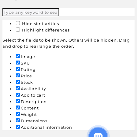
Hide similarities
Highlight differences
Select the fields to be shown. Others will be hidden. Drag
and drop to rearrange the order.
Image
SKU
Rating
Price
Stock
Availability
Add to cart
Description
Content
Weight
Dimensions
Additional information