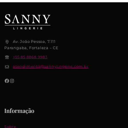
Av. João Pessoa, 7.111
Parangaba, Fortaleza – CE
+55 85 8868.9983
atendimento@sannylingerie.com.br
Informação
Sobre