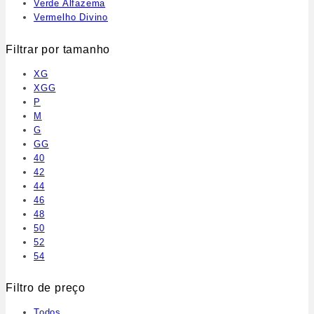
Verde Alfazema
Vermelho Divino
Filtrar por tamanho
XG
XGG
P
M
G
GG
40
42
44
46
48
50
52
54
Filtro de preço
Todos