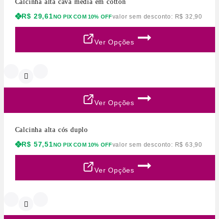
Calcinha alta cava média em cotton
R$
29,61
valor sem desconto:
R$
32,90
NO PIX COM 10% OFF
Ver Opções
Ver Opções
Calcinha alta cós duplo
R$
57,51
valor sem desconto:
R$
63,90
NO PIX COM 10% OFF
Ver Opções