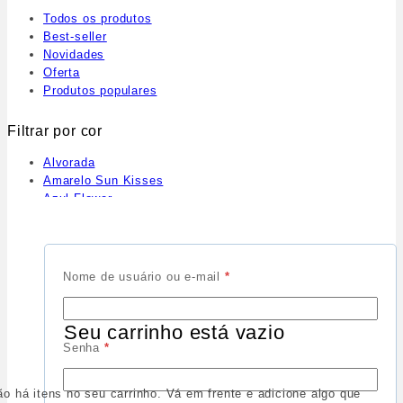
Todos os produtos
Best-seller
Novidades
Oferta
Produtos populares
Filtrar por cor
Alvorada
Amarelo Sun Kisses
Azul Flower
Azul Glacê
Azul Marinho
Azul Mirante
Base
Nome de usuário ou e-mail
*
Base-Pa
Base/Alvorada/Nude
Base/Azul Marinho
Seu carrinho está vazio
Base/Rosa Delicate
Senha
*
Bege Amendoa
Bege Papiro
ão há itens no seu carrinho. Vá em frente e adicione algo que
Branco