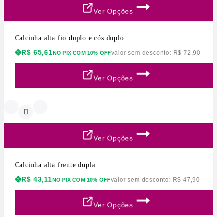
Ver Opções
Calcinha alta fio duplo e cós duplo
R$
65,61
valor sem desconto:
R$
72,90
NO PIX COM 10% OFF
Ver Opções
Ver Opções
Calcinha alta frente dupla
R$
43,11
valor sem desconto:
R$
47,90
NO PIX COM 10% OFF
Ver Opções