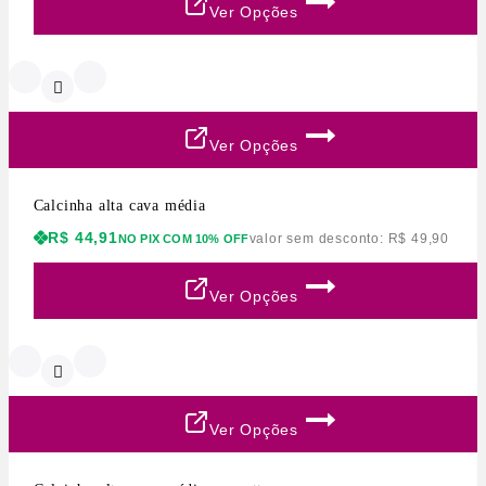
Ver Opções
Ver Opções
Calcinha alta cava média
R$
44,91
valor sem desconto:
R$
49,90
NO PIX COM 10% OFF
Ver Opções
Ver Opções