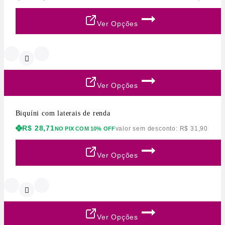
Ver Opções
Ver Opções
Biquíni com laterais de renda
R$
28,71
valor sem desconto:
R$
31,90
NO PIX COM 10% OFF
Ver Opções
Ver Opções