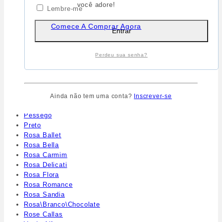
você adore!
Canela
Lembre-me
Caramelo
Comece A Comprar Agora
Chocolate
Entrar
Chocolate/Base
Chocolate/Rosa Romance
Chocolate/Vermelho Divino
Perdeu sua senha?
Lilás Mauve
Marrom Cofee
Nude
Nude/Branco/Pêssego
Ainda não tem uma conta?
Inscrever-se
Pérola
Pêssego
Preto
Rosa Ballet
Rosa Bella
Rosa Carmim
Rosa Delicati
Rosa Flora
Rosa Romance
Rosa Sandia
Rosa\Branco\Chocolate
Rose Callas