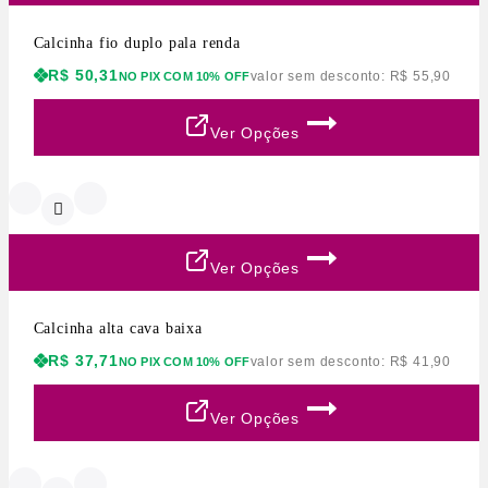
Calcinha fio duplo pala renda
R$
50,31
valor sem desconto:
R$
55,90
NO PIX COM 10% OFF
Ver Opções
Ver Opções
Calcinha alta cava baixa
R$
37,71
valor sem desconto:
R$
41,90
NO PIX COM 10% OFF
Ver Opções