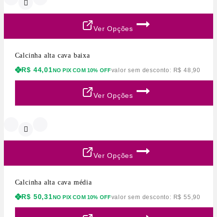
Ver Opções
Calcinha alta cava baixa
R$
44,01
valor sem desconto:
R$
48,90
NO PIX COM 10% OFF
Ver Opções
Ver Opções
Calcinha alta cava média
R$
50,31
valor sem desconto:
R$
55,90
NO PIX COM 10% OFF