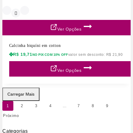
Ver Opções
Calcinha biquíni em cotton
R$
19,71
valor sem desconto:
R$
21,90
NO PIX COM 10% OFF
Ver Opções
Carregar Mais
1
2
3
4
…
7
8
9
Próximo
Categorias