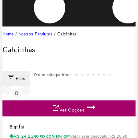
Home
/
Nossos Produtos
/
Calcinhas
Calcinhas
Filtro
Ver Opções
BiquÍni
R$
24,21
valor sem desconto:
R$
26,90
NO PIX COM 10% OFF