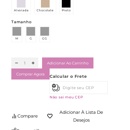
Alvorada
Chocolate
Preto
Tamanho
M
G
GG
Adicionar Ao Carrinho
Comprar Agora
Calcular o Frete
Não sei meu CEP
Adicionar À Lista De
Compare
Desejos