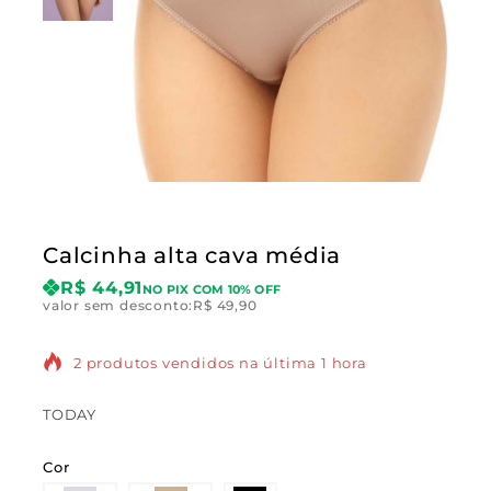
Calcinha alta cava média
R$
44,91
NO PIX COM 10% OFF
valor sem desconto:
R$
49,90
2 produtos vendidos na última 1 hora
TODAY
Cor