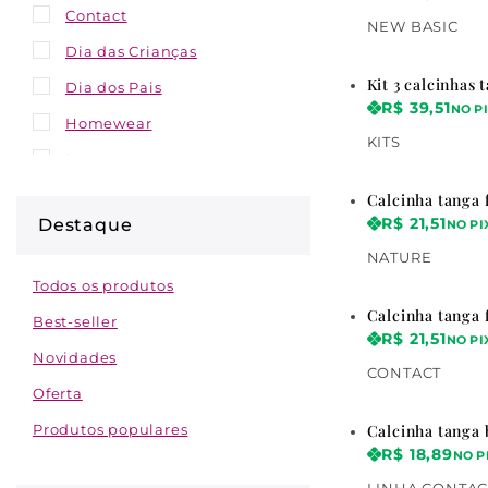
Contact
NEW BASIC
Dia das Crianças
Kit 3 calcinhas 
Dia dos Pais
R$
39,51
NO P
Homewear
KITS
Lançamentos
Lingerie Noite
Calcinha tanga f
R$
21,51
Destaque
NO PI
Men
NATURE
Nature
Todos os produtos
Noivas
Calcinha tanga f
Best-seller
R$
21,51
Outlet
NO PI
Novidades
CONTACT
Sutiãs
Oferta
Teen
Calcinha tanga 
Produtos populares
Teen & Kids
R$
18,89
NO P
Today
LINHA CONTAC