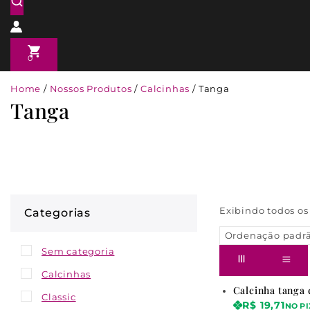
0
Home
/
Nossos Produtos
/
Calcinhas
/
Tanga
Tanga
Exibindo todos o
Categorias
Sem categoria
Calcinhas
Calcinha tanga 
Classic
R$
19,71
NO PI