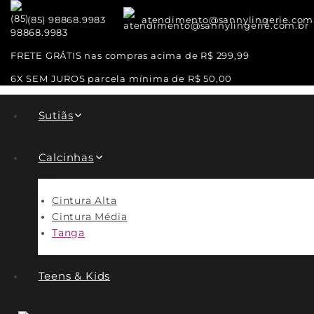
(85) 98868.9983
atendimento@sannylingerie.com
FRETE GRÁTIS nas compras acima de R$ 299,99
6X SEM JUROS parcela mínima de R$ 50,00
Sutiãs
Calcinhas
Cintura Alta
Cintura Média
Tanga
Teens & Kids