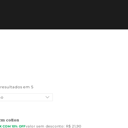
s resultados em
5
em cotton
valor sem desconto:
R$
21,90
X COM 10% OFF