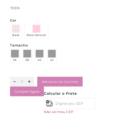
TEEN
Cor
Base
Rosa Delicati
Tamanho
36
38
40
42
Adicionar Ao Carrinho
Comprar Agora
Calcular o Frete
Não sei meu CEP