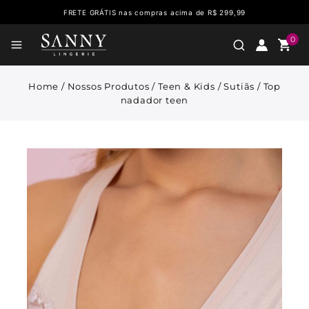
FRETE GRÁTIS nas compras acima de R$ 299,99
0
Home
/
Nossos Produtos
/
Teen & Kids
/
Sutiãs
/
Top
nadador teen