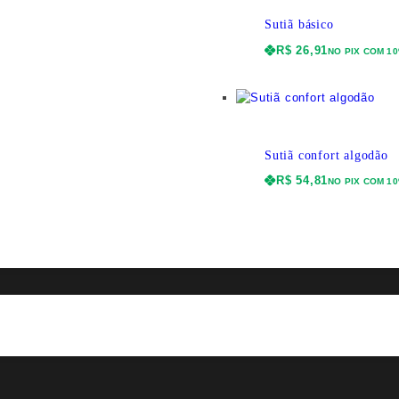
Sutiã básico
R$
26,91
NO PIX COM 1
Sutiã confort algodão
R$
54,81
NO PIX COM 1