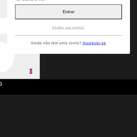
Entrar
Perdeu sua senha?
Ainda não tem uma conta?
Inscrever-se
0
9