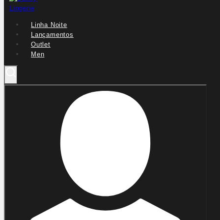
Linha Noite
Lançamentos
Outlet
Men