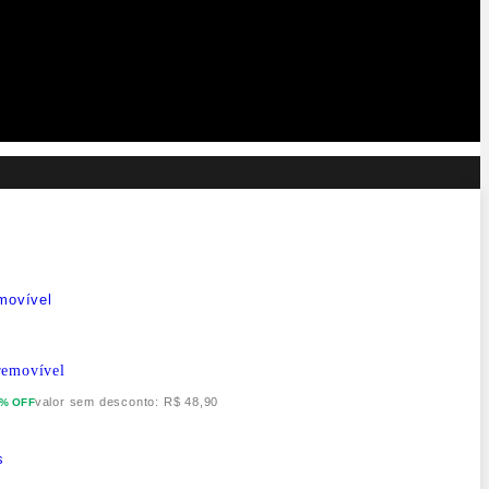
removível
valor sem desconto:
R$
48,90
0% OFF