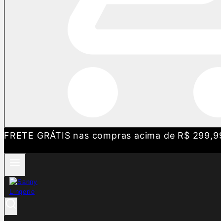
FRETE GRÁTIS nas compras acima de R$ 299,9