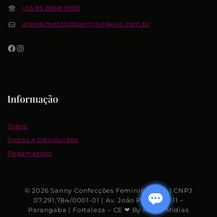
+55 85 8868.9983
atendimento@sannylingerie.com.br
Informação
Sobre
Trocas e Devoluções
Pagamentos
© 2026 Sanny Confecções Femininas S.A. | CNPJ
07.291.784/0001-01 | Av. João Pessoa, 7.111 –
Parangaba | Fortaleza – CE ❤ By Rhino Mídias