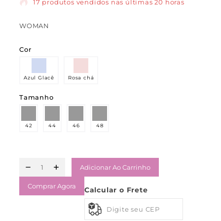
17 produtos vendidos nas últimas 20 horas
WOMAN
Cor
Azul Glacê
Rosa chá
Tamanho
42
44
46
48
Adicionar Ao Carrinho
Comprar Agora
Calcular o Frete