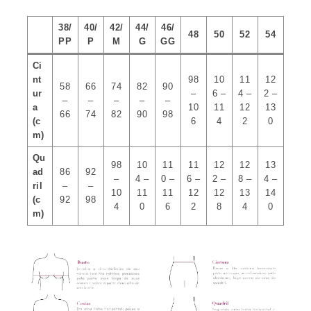
38/
40/
42/
44/
46/
48
50
52
54
PP
P
M
G
GG
Ci
nt
98
10
11
12
58
66
74
82
90
ur
–
6 –
4 –
2 –
–
–
–
–
–
a
10
11
12
13
66
74
82
90
98
(c
6
4
2
0
m)
Qu
98
10
11
11
12
12
13
ad
86
92
–
4 –
0 –
6 –
2 –
8 –
4 –
ril
–
–
10
11
11
12
12
13
14
(c
92
98
4
0
6
2
8
4
0
m)