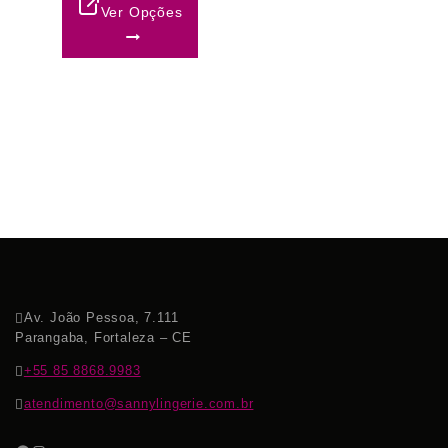
Ver Opções
Av. João Pessoa, 7.111
Parangaba, Fortaleza – CE
+55 85 8868.9983
atendimento@sannylingerie.com.br