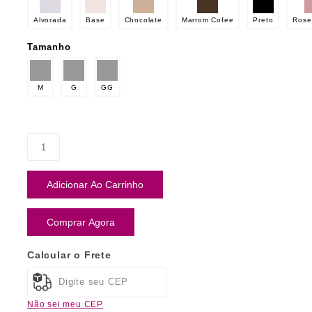
Alvorada
Base
Chocolate
Marrom Cofee
Preto
Rose
Tamanho
M
G
GG
Adicionar Ao Carrinho
Comprar Agora
Calcular o Frete
Não sei meu CEP