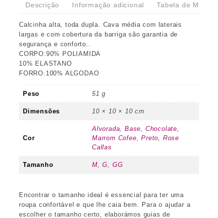
Descrição
Informação adicional
Tabela de Medida
Calcinha alta, toda dupla. Cava média com laterais
largas e com cobertura da barriga são garantia de
segurança e conforto..
CORPO:90% POLIAMIDA
10% ELASTANO
FORRO:100% ALGODAO
Peso
51 g
Dimensões
10 × 10 × 10 cm
Alvorada
,
Base
,
Chocolate
,
Cor
Marrom Cofee
,
Preto
,
Rose
Callas
Tamanho
M
,
G
,
GG
Encontrar o tamanho ideal é essencial para ter uma
roupa confortável e que lhe caia bem. Para o ajudar a
escolher o tamanho certo, elaborámos guias de