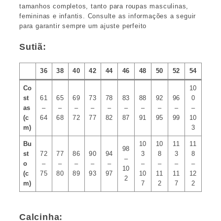
tamanhos completos, tanto para roupas masculinas,
femininas e infantis. Consulte as informações a seguir
para garantir sempre um ajuste perfeito
Sutiã:
36
38
40
42
44
46
48
50
52
54
Co
10
st
61
65
69
73
78
83
88
92
96
0
as
–
–
–
–
–
–
–
–
–
–
(c
64
68
72
77
82
87
91
95
99
10
m)
3
Bu
10
10
11
11
98
st
72
77
86
90
94
3
8
3
8
–
o
–
–
–
–
–
–
–
–
–
10
(c
75
80
89
93
97
10
11
11
12
2
m)
7
2
7
2
Calcinha: