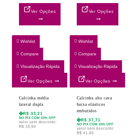
Ver Opções
Ver Opções
Wishlist
Wishlist
Compare
Compare
Visualização Rápida
Visualização Rápida
Ver Opções
Ver Opções
Calcinha média
Calcinha alta cava
lateral dupla
baixa elásticos
embutidos
R$
33,21
NO PIX COM 10% OFF
R$
37,71
valor sem desconto:
NO PIX COM 10% OFF
R$
36,90
valor sem desconto:
R$
41,90