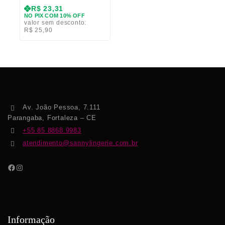
R$
23,31
NO PIX COM 10% OFF
valor sem desconto:
R$
25,90
Av. João Pessoa, 7.111
Parangaba, Fortaleza – CE
+55 85 8868.9983
atendimento@sannylingerie.com.br
Informação