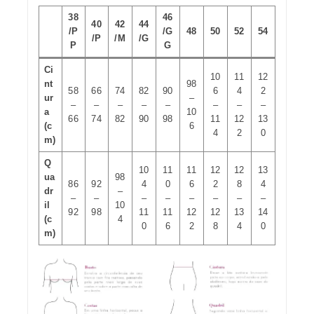
38
46
40
42
44
/P
/G
48
50
52
54
/P
/M
/G
P
G
Ci
10
11
12
nt
98
58
66
74
82
90
6
4
2
ur
–
–
–
–
–
–
–
–
–
a
10
66
74
82
90
98
11
12
13
(c
6
4
2
0
m)
Q
10
11
11
12
12
13
ua
98
86
92
4
0
6
2
8
4
dr
–
–
–
–
–
–
–
–
–
il
10
92
98
11
11
12
12
13
14
(c
4
0
6
2
8
4
0
m)