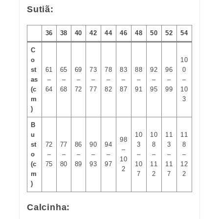
Sutiã:
36
38
40
42
44
46
48
50
52
54
C
o
10
st
61
65
69
73
78
83
88
92
96
0
as
–
–
–
–
–
–
–
–
–
–
(c
64
68
72
77
82
87
91
95
99
10
m
3
)
B
u
10
10
11
11
98
st
72
77
86
90
94
3
8
3
8
–
o
–
–
–
–
–
–
–
–
–
10
(c
75
80
89
93
97
10
11
11
12
2
m
7
2
7
2
)
Calcinha: