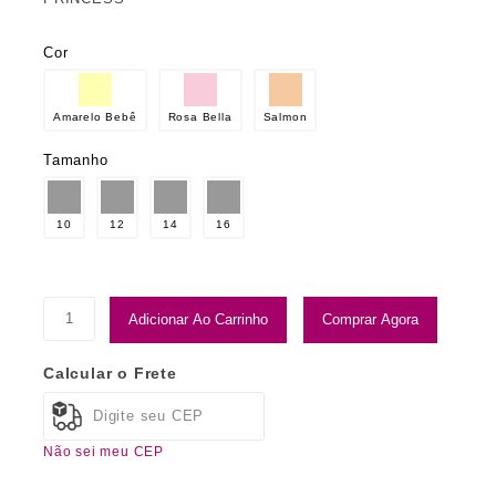
Cor
Amarelo Bebê
Rosa Bella
Salmon
Tamanho
10
12
14
16
Adicionar Ao Carrinho
Comprar Agora
Calcular o Frete
Não sei meu CEP