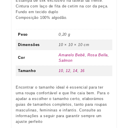
Estampa de silk exclusivo na lateral da frente.
Cintura com laço de fita de cetim na cor da peça.
Fundo em tecido duplo
Composição 100% algodão.
Peso
0,20 g
Dimensões
10 × 10 × 10 cm
Amarelo Bebê
,
Rosa Bella
,
Cor
Salmon
Tamanho
10
,
12
,
14
,
16
Encontrar o tamanho ideal é essencial para ter
uma roupa confortável e que lhe caia bem. Para o
ajudar a escolher o tamanho certo, elaborámos
guias de tamanhos completos, tanto para roupas
masculinas, femininas e infantis. Consulte as
informações a seguir para garantir sempre um
ajuste perfeito