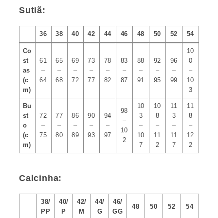
Sutiã:
36
38
40
42
44
46
48
50
52
54
Co
10
st
61
65
69
73
78
83
88
92
96
0
as
–
–
–
–
–
–
–
–
–
–
(c
64
68
72
77
82
87
91
95
99
10
m)
3
Bu
10
10
11
11
98
st
72
77
86
90
94
3
8
3
8
–
o
–
–
–
–
–
–
–
–
–
10
(c
75
80
89
93
97
10
11
11
12
2
m)
7
2
7
2
Calcinha:
38/
40/
42/
44/
46/
48
50
52
54
PP
P
M
G
GG