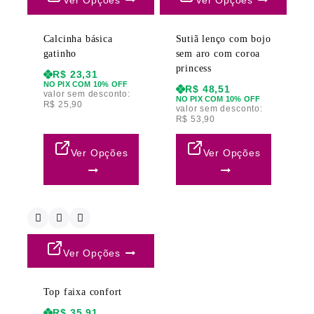
Ver Opções
Ver Opções
Calcinha básica
Sutiã lenço com bojo
gatinho
sem aro com coroa
princess
R$
23,31
NO PIX COM 10% OFF
R$
48,51
valor sem desconto:
NO PIX COM 10% OFF
R$
25,90
valor sem desconto:
R$
53,90
Ver Opções
Ver Opções
Ver Opções
Top faixa confort
R$
35,91