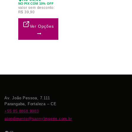
NO PIX COM 10% OFF
valor sem desconto:
R$
39,90
Ver Opções
Av. João Pessoa, 7.111
Parangaba, Fortaleza – CE
+55 85 8868.9983
atendimento@sannylingerie.com.br