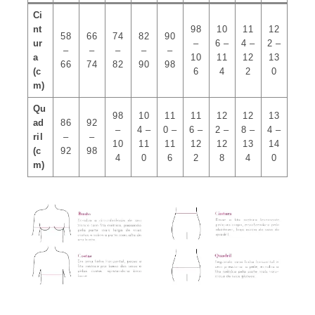
Ci
nt
98
10
11
12
58
66
74
82
90
ur
–
6 –
4 –
2 –
–
–
–
–
–
a
10
11
12
13
66
74
82
90
98
(c
6
4
2
0
m)
Qu
98
10
11
11
12
12
13
ad
86
92
–
4 –
0 –
6 –
2 –
8 –
4 –
ril
–
–
10
11
11
12
12
13
14
(c
92
98
4
0
6
2
8
4
0
m)