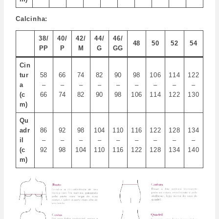
Calcinha:
38/
40/
42/
44/
46/
48
50
52
54
PP
P
M
G
GG
Cin
tur
58
66
74
82
90
98
106
114
122
a
–
–
–
–
–
–
–
–
–
(c
66
74
82
90
98
106
114
122
130
m)
Qu
adr
86
92
98
104
110
116
122
128
134
il
–
–
–
–
–
–
–
–
–
(c
92
98
104
110
116
122
128
134
140
m)