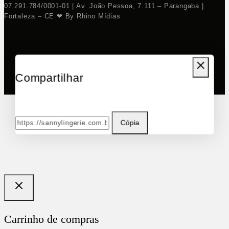
07.291.784/0001-01 | Av. João Pessoa, 7.111 – Parangaba |
Fortaleza – CE ❤ By Rhino Mídias
Compartilhar
Cópia
Carrinho de compras