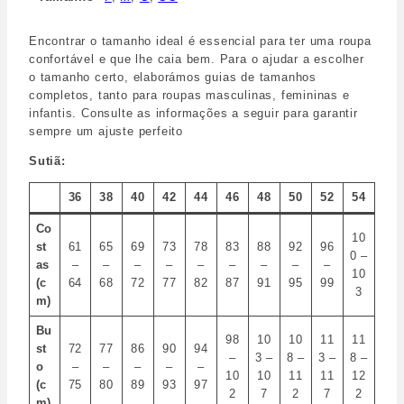
Encontrar o tamanho ideal é essencial para ter uma roupa
confortável e que lhe caia bem. Para o ajudar a escolher
o tamanho certo, elaborámos guias de tamanhos
completos, tanto para roupas masculinas, femininas e
infantis. Consulte as informações a seguir para garantir
sempre um ajuste perfeito
Sutiã:
36
38
40
42
44
46
48
50
52
54
Co
10
st
61
65
69
73
78
83
88
92
96
0 –
as
–
–
–
–
–
–
–
–
–
10
(c
64
68
72
77
82
87
91
95
99
3
m)
Bu
98
10
10
11
11
st
72
77
86
90
94
–
3 –
8 –
3 –
8 –
o
–
–
–
–
–
10
10
11
11
12
(c
75
80
89
93
97
2
7
2
7
2
m)