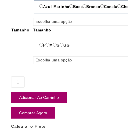
Azul Marinho
Base
Branco
Canela
Cho
Tamanho
Tamanho
P
M
G
GG
Adicionar Ao Carrinho
Comprar Agora
Calcular o Frete