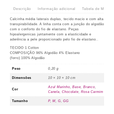
Descrição
Informação adicional
Tabela de Medida
Calcinha média laterais duplas, tecido macio e com alta
transpirabilidade. A linha conta com a junção do algodão
com o conforto do fio de elastano. Peças
hipoalergenicas juntamente com a elasticidade e
aderência a pele proporcionado pelo fio de elastano..
TECIDO 1 Cotton
COMPOSIÇÃO 96% Algodão 4% Elastano
(forro) 100% Algodão
Peso
0,20 g
Dimensões
10 × 10 × 10 cm
Azul Marinho
,
Base
,
Branco
,
Cor
Canela
,
Chocolate
,
Rosa Carmim
Tamanho
P
,
M
,
G
,
GG