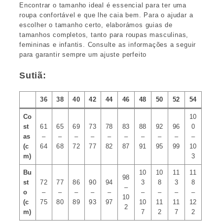
Encontrar o tamanho ideal é essencial para ter uma
roupa confortável e que lhe caia bem. Para o ajudar a
escolher o tamanho certo, elaborámos guias de
tamanhos completos, tanto para roupas masculinas,
femininas e infantis. Consulte as informações a seguir
para garantir sempre um ajuste perfeito
Sutiã:
36
38
40
42
44
46
48
50
52
54
Co
10
st
61
65
69
73
78
83
88
92
96
0
as
–
–
–
–
–
–
–
–
–
–
(c
64
68
72
77
82
87
91
95
99
10
m)
3
Bu
10
10
11
11
98
st
72
77
86
90
94
3
8
3
8
–
o
–
–
–
–
–
–
–
–
–
10
(c
75
80
89
93
97
10
11
11
12
2
m)
7
2
7
2