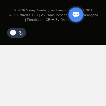
© 2026 Sanny Confecções Femininas S.A. | CNPJ
07.291.784/0001-01 | Av. João Pessoa, 7.111 – Parangaba
| Fortaleza – CE ❤ By Rhino Mídias
R$
26,91
NO PIX COM 10% OFF
Ver
Opções
valor sem desconto:
R$
29,90
Hide similarities
Highlight differences
Select the fields to be shown. Others will be hidden. Drag and drop
to rearrange the order.
Image
SKU
Rating
Price
Stock
Availability