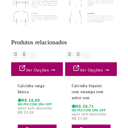
Produtos relacionados
Ver Opções
Ver Opções
Calcinha tanga
Calcinha biquíni
básica
com estampa tom
sobre tom
R$
18,89
NO PIX COM 10% OFF
R$
28,71
valor sem desconto:
NO PIX COM 10% OFF
R$
20,99
valor sem desconto:
R$
31,90