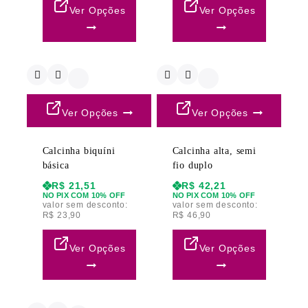
Ver Opções
Ver Opções
Ver Opções
Ver Opções
Calcinha biquíni
Calcinha alta, semi
básica
fio duplo
R$
21,51
R$
42,21
NO PIX COM 10% OFF
NO PIX COM 10% OFF
valor sem desconto:
valor sem desconto:
R$
23,90
R$
46,90
Ver Opções
Ver Opções