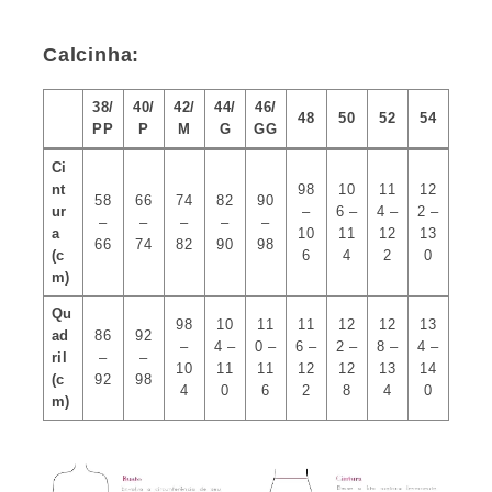
Calcinha:
38/
40/
42/
44/
46/
48
50
52
54
PP
P
M
G
GG
Ci
nt
98
10
11
12
58
66
74
82
90
ur
–
6 –
4 –
2 –
–
–
–
–
–
a
10
11
12
13
66
74
82
90
98
(c
6
4
2
0
m)
Qu
98
10
11
11
12
12
13
ad
86
92
–
4 –
0 –
6 –
2 –
8 –
4 –
ril
–
–
10
11
11
12
12
13
14
(c
92
98
4
0
6
2
8
4
0
m)