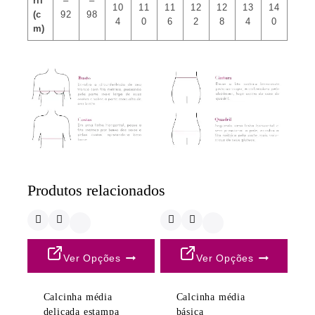
ril
–
–
10
11
11
12
12
13
14
(c
92
98
4
0
6
2
8
4
0
m)
Produtos relacionados
Ver Opções
Ver Opções
Calcinha média
Calcinha média
delicada estampa
básica