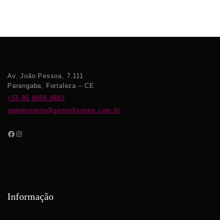
Av. João Pessoa, 7.111
Parangaba, Fortaleza – CE
+55 85 8868.9983
atendimento@sannylingerie.com.br
Informação