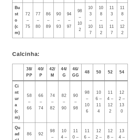
Bu
10
10
11
11
98
st
72
77
86
90
94
3
8
3
8
–
o
–
–
–
–
–
–
–
–
–
10
(c
75
80
89
93
97
10
11
11
12
2
m)
7
2
7
2
Calcinha:
38/
40/
42/
44/
46/
48
50
52
54
PP
P
M
G
GG
Ci
nt
98
10
11
12
58
66
74
82
90
ur
–
6 –
4 –
2 –
–
–
–
–
–
a
10
11
12
13
66
74
82
90
98
(c
6
4
2
0
m)
Qu
98
10
11
11
12
12
13
ad
86
92
–
4 –
0 –
6 –
2 –
8 –
4 –