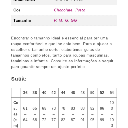
Cor
Chocolate
,
Preto
Tamanho
P
,
M
,
G
,
GG
Encontrar o tamanho ideal é essencial para ter uma
roupa confortável e que lhe caia bem. Para o ajudar a
escolher o tamanho certo, elaborámos guias de
tamanhos completos, tanto para roupas masculinas,
femininas e infantis. Consulte as informações a seguir
para garantir sempre um ajuste perfeito
Sutiã:
36
38
40
42
44
46
48
50
52
54
Co
10
st
61
65
69
73
78
83
88
92
96
0
as
–
–
–
–
–
–
–
–
–
–
(c
64
68
72
77
82
87
91
95
99
10
m)
3