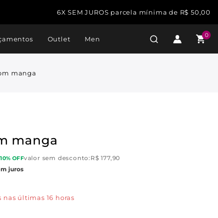
6X SEM JUROS parcela mínima de R$ 50,00
0
çamentos
Outlet
Men
com manga
om manga
valor sem desconto:
R$
177,90
10% OFF
em juros
 nas últimas 16 horas