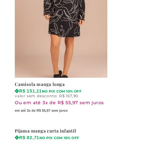
Camisola manga longa
R$
151,11
NO PIX COM 10% OFF
valor sem desconto:
R$
167,90
Ou em até 3x de R$ 55,97 sem juros
em até 3x de R$ 55,97 sem juros
Pijama manga curta infantil
R$
82,71
NO PIX COM 10% OFF