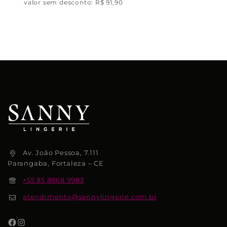
valor sem desconto:
R$
91,90
Av. João Pessoa, 7.111
Parangaba, Fortaleza – CE
+55 85 8868.9983
atendimento@sannylingerie.com.br