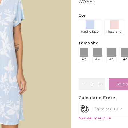
WOMAN
Cor
Azul Glacê
Rosa chá
Tamanho
42
44
46
48
Adicio
Calcular o Frete
Não sei meu CEP