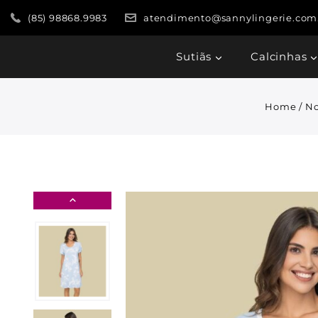
(85) 98868.9983
atendimento@sannylingerie.com
Sutiãs
Calcinhas
Home
/
No