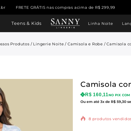
.br
FRETE GRÁTIS nas compras acima de R$ 299,99
Teens & Kids
Linha Noite
Lan
ssos Produtos
/
Lingerie Noite
/
Camisola e Robe
/
Camisola 
Camisola c
R$
160,11
NO PIX COM 
Ou em até 3x de R$ 59,30 s
8 produtos vendidos