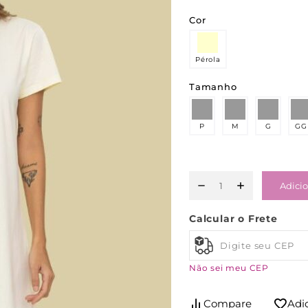
Cor
Pérola
Tamanho
P
M
G
GG
Adicio
Calcular o Frete
Não sei meu CEP
Compare
Adi