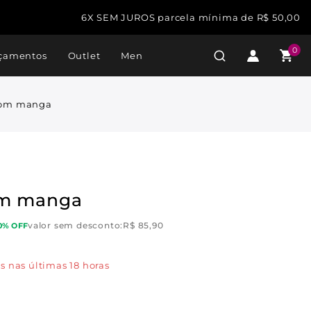
6X SEM JUROS parcela mínima de R$ 50,00
0
çamentos
Outlet
Men
com manga
om manga
valor sem desconto:
R$
85,90
0% OFF
s nas últimas 18 horas