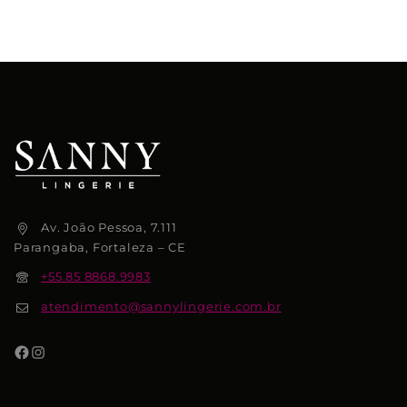
Av. João Pessoa, 7.111
Parangaba, Fortaleza – CE
+55 85 8868.9983
atendimento@sannylingerie.com.br