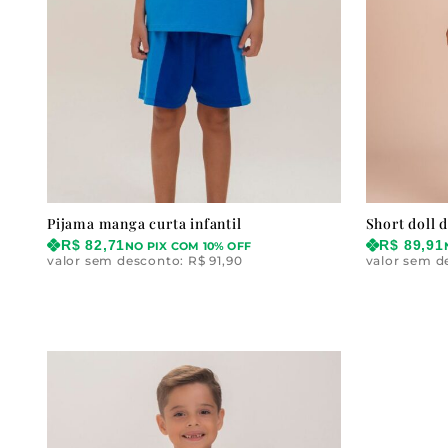
Pijama manga curta infantil
Short doll d
R$
82,71
R$
89,91
NO PIX COM 10% OFF
valor sem desconto:
R$
91,90
valor sem d