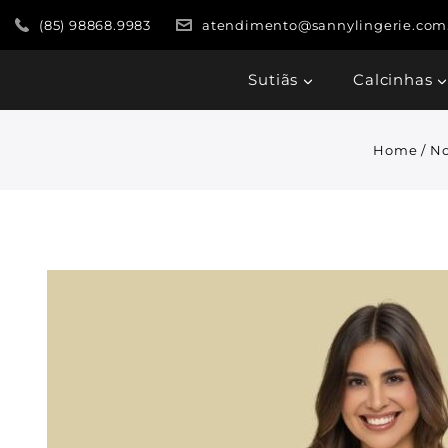
(85) 98868.9983
atendimento@sannylingerie.com
Sutiãs
Calcinhas
Home
/
No