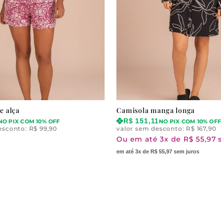
e alça
Camisola manga longa
R$
151,11
NO PIX COM 10% OFF
NO PIX COM 10% OFF
esconto:
R$
99,90
valor sem desconto:
R$
167,90
Ou em até 3x de R$ 55,97 
em até 3x de R$ 55,97 sem juros