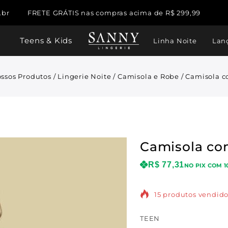
.br
FRETE GRÁTIS nas compras acima de R$ 299,99
Teens & Kids
Linha Noite
Lan
ssos Produtos
/
Lingerie Noite
/
Camisola e Robe
/
Camisola 
Camisola c
R$
77,31
NO PIX COM 1
15 produtos vendido
TEEN