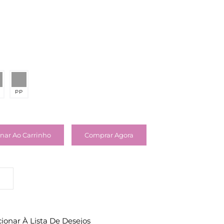
PP
nar Ao Carrinho
Comprar Agora
cionar À Lista De Desejos