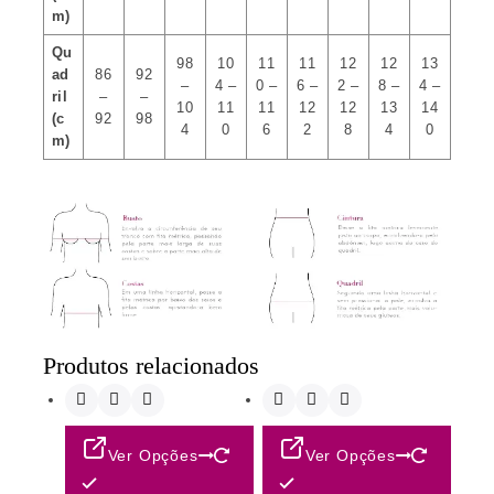
m)
Qu
98
10
11
11
12
12
13
ad
86
92
–
4 –
0 –
6 –
2 –
8 –
4 –
ril
–
–
10
11
11
12
12
13
14
(c
92
98
4
0
6
2
8
4
0
m)
Produtos relacionados
Ver Opções
Ver Opções