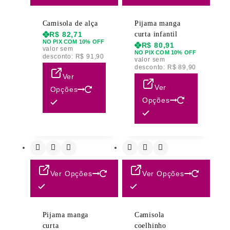
Camisola de alça
Pijama manga
R$
82,71
curta infantil
NO PIX COM 10% OFF
R$
80,91
valor sem
NO PIX COM 10% OFF
desconto:
R$
91,90
valor sem
desconto:
R$
89,90
Ver
Ver
Opções
Opções
Ver Opções
Ver Opções
Pijama manga
Camisola
curta
coelhinho