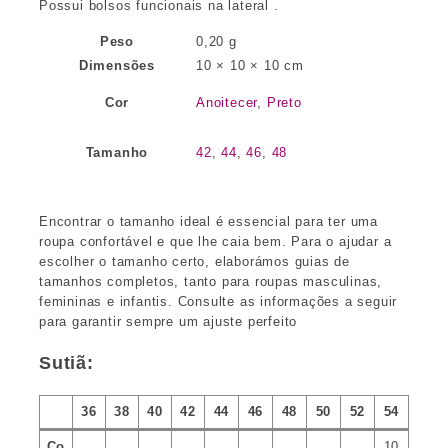
Possui bolsos funcionais na lateral .
Peso
0,20 g
Dimensões
10 × 10 × 10 cm
Cor
Anoitecer
,
Preto
Tamanho
42
,
44
,
46
,
48
Encontrar o tamanho ideal é essencial para ter uma
roupa confortável e que lhe caia bem. Para o ajudar a
escolher o tamanho certo, elaborámos guias de
tamanhos completos, tanto para roupas masculinas,
femininas e infantis. Consulte as informações a seguir
para garantir sempre um ajuste perfeito
Sutiã:
36
38
40
42
44
46
48
50
52
54
Co
10