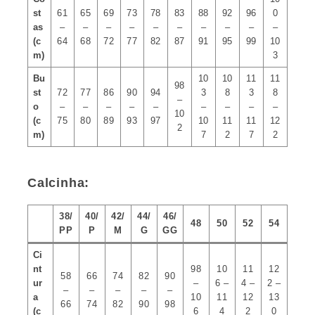
st
61
65
69
73
78
83
88
92
96
0
as
–
–
–
–
–
–
–
–
–
–
(c
64
68
72
77
82
87
91
95
99
10
m)
3
Bu
10
10
11
11
98
st
72
77
86
90
94
3
8
3
8
–
o
–
–
–
–
–
–
–
–
–
10
(c
75
80
89
93
97
10
11
11
12
2
m)
7
2
7
2
Calcinha:
38/
40/
42/
44/
46/
48
50
52
54
PP
P
M
G
GG
Ci
nt
98
10
11
12
58
66
74
82
90
ur
–
6 –
4 –
2 –
–
–
–
–
–
a
10
11
12
13
66
74
82
90
98
(c
6
4
2
0