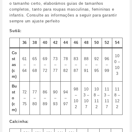
o tamanho certo, elaborámos guias de tamanhos
completos, tanto para roupas masculinas, femininas e
infantis. Consulte as informações a seguir para garantir
sempre um ajuste perfeito
Sutiã:
36
38
40
42
44
46
48
50
52
54
Co
10
st
61
65
69
73
78
83
88
92
96
0 –
as
–
–
–
–
–
–
–
–
–
10
(c
64
68
72
77
82
87
91
95
99
3
m)
Bu
98
10
10
11
11
st
72
77
86
90
94
–
3 –
8 –
3 –
8 –
o
–
–
–
–
–
10
10
11
11
12
(c
75
80
89
93
97
2
7
2
7
2
m)
Calcinha: