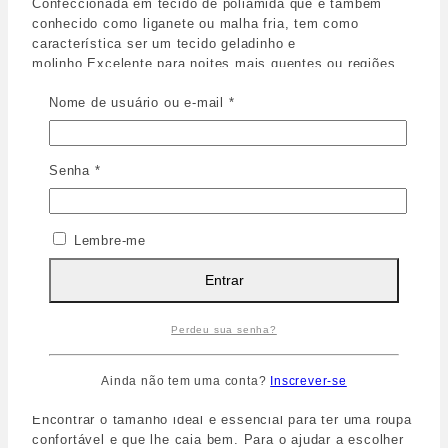
Confeccionada em tecido de poliamida que é também
conhecido como liganete ou malha fria, tem como
característica ser um tecido geladinho e
molinho.Excelente para noites mais quentes ou regiões
com altas temperaturas.
Nome de usuário ou e-mail
*
Camisola de alça fixa e regulável.
Busto anatômico duplo com renda guipuir no decote do
busto.
Modelagem mais larguinha na parte de baixo e
Senha
*
Comprimento acima dos joelhos
Acabamento em vies do próprio tecido nas alças e cavas.
Lindo pingente dourado no decote.
Lembre-me
Peso
0,20 g
Entrar
Dimensões
10 × 10 × 10 cm
Cor
Azul Glacê
,
Rosa chá
Perdeu sua senha?
Tamanho
40
,
42
,
44
,
46
,
48
Ainda não tem uma conta?
Inscrever-se
Encontrar o tamanho ideal é essencial para ter uma roupa
confortável e que lhe caia bem. Para o ajudar a escolher