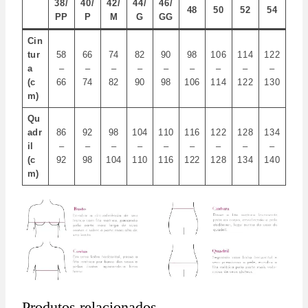
38/
40/
42/
44/
46/
48
50
52
54
PP
P
M
G
GG
Cin
tur
58
66
74
82
90
98
106
114
122
a
–
–
–
–
–
–
–
–
–
(c
66
74
82
90
98
106
114
122
130
m)
Qu
adr
86
92
98
104
110
116
122
128
134
il
–
–
–
–
–
–
–
–
–
(c
92
98
104
110
116
122
128
134
140
m)
Produtos relacionados