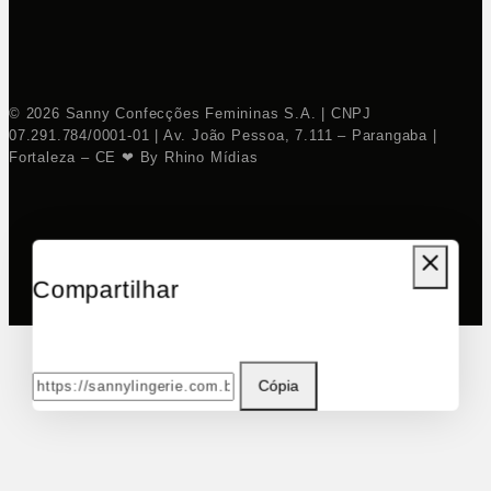
© 2026 Sanny Confecções Femininas S.A. | CNPJ
07.291.784/0001-01 | Av. João Pessoa, 7.111 – Parangaba |
Fortaleza – CE ❤ By Rhino Mídias
Compartilhar
Cópia