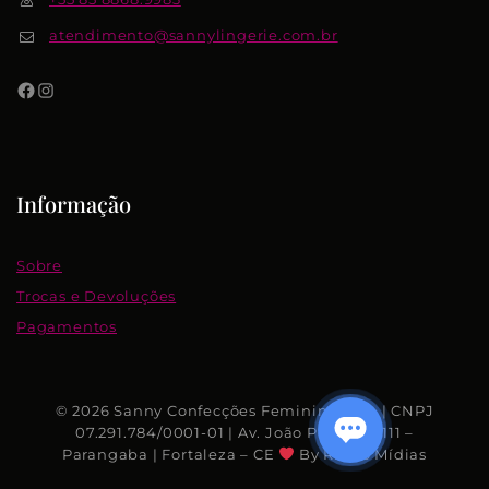
atendimento@sannylingerie.com.br
Informação
Sobre
Trocas e Devoluções
Pagamentos
© 2026 Sanny Confecções Femininas S.A. | CNPJ
07.291.784/0001-01 | Av. João Pessoa, 7.111 –
Parangaba | Fortaleza – CE
By Rhino Mídias