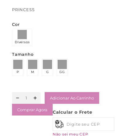
PRINCESS
Cor
Diversos
Tamanho
P
M
G
GG
Adicionar Ao Carrinho
Comprar Agora
Calcular o Frete
Não sei meu CEP