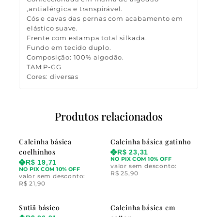
,antialérgica e transpirável.
Cós e cavas das pernas com acabamento em
elástico suave.
Frente com estampa total silkada.
Fundo em tecido duplo.
Composição: 100% algodão.
TAM:P-GG
Cores: diversas
Produtos relacionados
Calcinha básica
Calcinha básica gatinho
coelhinhos
R$
23,31
NO PIX COM 10% OFF
R$
19,71
valor sem desconto:
NO PIX COM 10% OFF
R$
25,90
valor sem desconto:
R$
21,90
Sutiã básico
Calcinha básica em