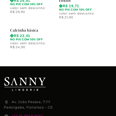
cotton
R$
26,91
NO PIX COM 10% OFF
R$
19,71
valor sem desconto:
NO PIX COM 10% OFF
R$
29,90
valor sem desconto:
R$
21,90
Calcinha básica
R$
22,41
NO PIX COM 10% OFF
valor sem desconto:
R$
24,90
Av. João Pessoa, 7.111
Parangaba, Fortaleza – CE
+55 85 8868.9983