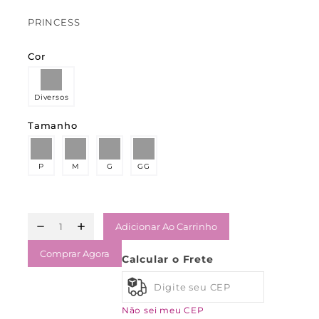
PRINCESS
Cor
Diversos
Tamanho
P
M
G
GG
Adicionar Ao Carrinho
Comprar Agora
Calcular o Frete
Não sei meu CEP