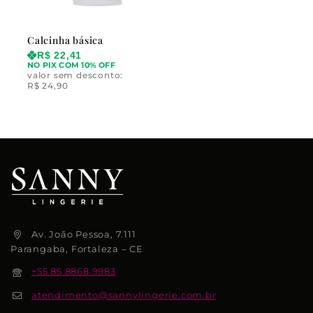
Calcinha básica
R$
22,41
NO PIX COM 10% OFF
valor sem desconto:
R$
24,90
Av. João Pessoa, 7.111
Parangaba, Fortaleza – CE
+55 85 8868.9983
atendimento@sannylingerie.com.br