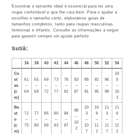
Encontrar o tamanho ideal é essencial para ter uma
roupa confortável e que lhe caia bem. Para o ajudar a
escolher o tamanho certo, elaborámos guias de
tamanhos completos, tanto para roupas masculinas,
femininas e infantis. Consulte as informações a seguir
para garantir sempre um ajuste perfeito
Sutiã:
36
38
40
42
44
46
48
50
52
54
Co
10
st
61
65
69
73
78
83
88
92
96
0
as
–
–
–
–
–
–
–
–
–
–
(c
64
68
72
77
82
87
91
95
99
10
m)
3
Bu
10
10
11
11
98
st
72
77
86
90
94
3
8
3
8
–
o
–
–
–
–
–
–
–
–
–
10
(c
75
80
89
93
97
10
11
11
12
2
m)
7
2
7
2