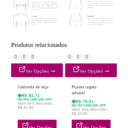
Produtos relacionados
Ver Opções
Ver Opções
Camisola de alça
Pijama regata
infantil
R$
82,71
NO PIX COM 10% OFF
R$
75,51
valor sem desconto:
NO PIX COM 10% OFF
R$
91,90
valor sem desconto:
R$
83,90
Ver Opções
Ver Opções