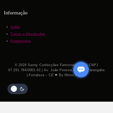
Informação
Sobre
Trocas e Devoluções
Pagamentos
© 2026 Sanny Confecções Femininas S.A. | CNPJ
07.291.784/0001-01 | Av. João Pessoa, 7.111 – Parangaba
| Fortaleza – CE ❤ By Rhino Mídias
Ou em até 2x de
R$
91,71
NO PIX COM 10% OFF
Ver
R$ 50,95 sem