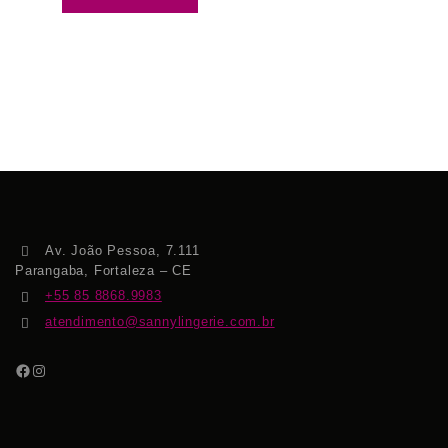
Av. João Pessoa, 7.111
Parangaba, Fortaleza – CE
+55 85 8868.9983
atendimento@sannylingerie.com.br