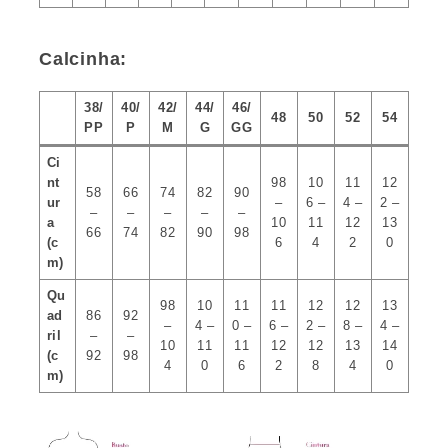
Calcinha:
38/
40/
42/
44/
46/
48
50
52
54
PP
P
M
G
GG
Ci
nt
98
10
11
12
58
66
74
82
90
ur
–
6 –
4 –
2 –
–
–
–
–
–
a
10
11
12
13
66
74
82
90
98
(c
6
4
2
0
m)
Qu
98
10
11
11
12
12
13
ad
86
92
–
4 –
0 –
6 –
2 –
8 –
4 –
ril
–
–
10
11
11
12
12
13
14
(c
92
98
4
0
6
2
8
4
0
m)