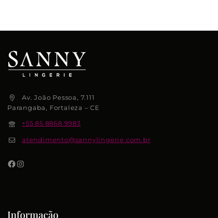
Av. João Pessoa, 7.111
Parangaba, Fortaleza – CE
+55 85 8868.9983
atendimento@sannylingerie.com.br
Informação