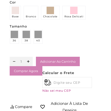
Cor
Base
Branco
Chocolate
Rosa Delicati
Tamanho
36
38
40
Adicionar Ao Carrinho
Comprar Agora
Calcular o Frete
Não sei meu CEP
Adicionar À Lista De
Compare
Desejos