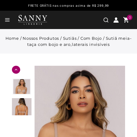
FRETE GRÁTIS nas compras acima de R$ 299,99
0
Home
/
Nossos Produtos
/
Sutiãs
/
Com Bojo
/
Sutiã meia-
taça com bojo e aro,laterais invisíveis