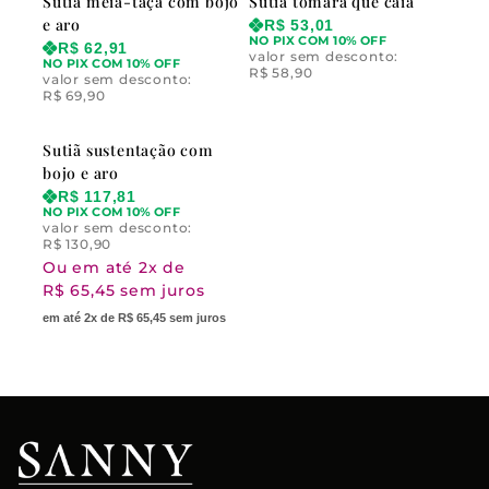
Sutiã meia-taça com bojo
Sutiã tomara que caia
e aro
R$
53,01
NO PIX COM 10% OFF
R$
62,91
valor sem desconto:
NO PIX COM 10% OFF
R$
58,90
valor sem desconto:
R$
69,90
Sutiã sustentação com
bojo e aro
R$
117,81
NO PIX COM 10% OFF
valor sem desconto:
R$
130,90
Ou em até 2x de
R$ 65,45 sem juros
em até 2x de R$ 65,45 sem juros