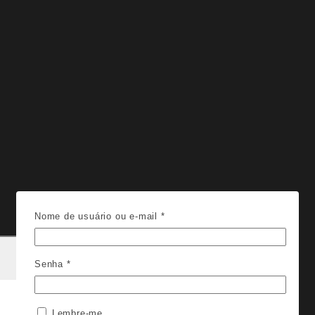
Nome de usuário ou e-mail
*
Senha
*
Lembre-me