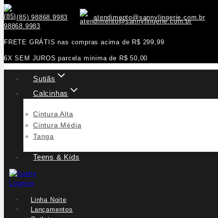
(85) 98868.9983
atendimento@sannylingerie.com.br
FRETE GRÁTIS nas compras acima de R$ 299,99
6X SEM JUROS parcela mínima de R$ 50,00
Sutiãs
Calcinhas
Cintura Alta
Cintura Média
Tanga
Teens & Kids
Linha Noite
Lançamentos