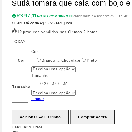
Sutiã tomara que caia com bojo e
R$
97,11
valor sem desconto:
R$
107,90
NO PIX COM 10% OFF
Ou em até 2x de R$ 53,95 sem juros
12 produtos vendidos nas últimas 2 horas
TODAY
Cor
Branco
Chocolate
Preto
Cor
Tamanho
42
44
46
Tamanho
Limpar
Adicionar Ao Carrinho
Comprar Agora
Calcular o Frete