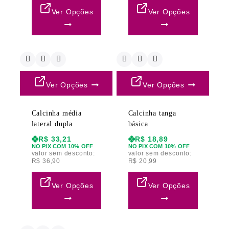
Ver Opções
Ver Opções
Ver Opções
Ver Opções
Calcinha média
Calcinha tanga
lateral dupla
básica
R$
33,21
R$
18,89
NO PIX COM 10% OFF
NO PIX COM 10% OFF
valor sem desconto:
valor sem desconto:
R$
36,90
R$
20,99
Ver Opções
Ver Opções