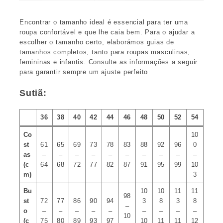
Encontrar o tamanho ideal é essencial para ter uma
roupa confortável e que lhe caia bem. Para o ajudar a
escolher o tamanho certo, elaborámos guias de
tamanhos completos, tanto para roupas masculinas,
femininas e infantis. Consulte as informações a seguir
para garantir sempre um ajuste perfeito
Sutiã:
36
38
40
42
44
46
48
50
52
54
Co
10
st
61
65
69
73
78
83
88
92
96
0
as
–
–
–
–
–
–
–
–
–
–
(c
64
68
72
77
82
87
91
95
99
10
m)
3
Bu
10
10
11
11
98
st
72
77
86
90
94
3
8
3
8
–
o
–
–
–
–
–
–
–
–
–
10
(c
75
80
89
93
97
10
11
11
12