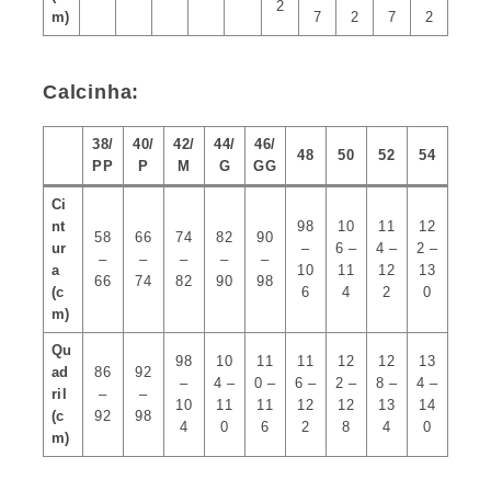
2
m)
7
2
7
2
Calcinha:
38/
40/
42/
44/
46/
48
50
52
54
PP
P
M
G
GG
Ci
nt
98
10
11
12
58
66
74
82
90
ur
–
6 –
4 –
2 –
–
–
–
–
–
a
10
11
12
13
66
74
82
90
98
(c
6
4
2
0
m)
Qu
98
10
11
11
12
12
13
ad
86
92
–
4 –
0 –
6 –
2 –
8 –
4 –
ril
–
–
10
11
11
12
12
13
14
(c
92
98
4
0
6
2
8
4
0
m)