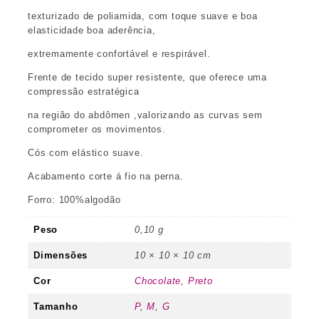
texturizado de poliamida, com toque suave e boa
elasticidade boa aderência,
extremamente confortável e respirável.
Frente de tecido super resistente, que oferece uma
compressão estratégica
na região do abdômen ,valorizando as curvas sem
comprometer os movimentos.
Cós com elástico suave.
Acabamento corte á fio na perna.
Forro: 100%algodão
Peso
0,10 g
Dimensões
10 × 10 × 10 cm
Cor
Chocolate
,
Preto
Tamanho
P
,
M
,
G