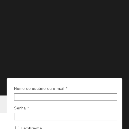
Nome de usuário ou e-mail
*
Senha
*
Lembre-me