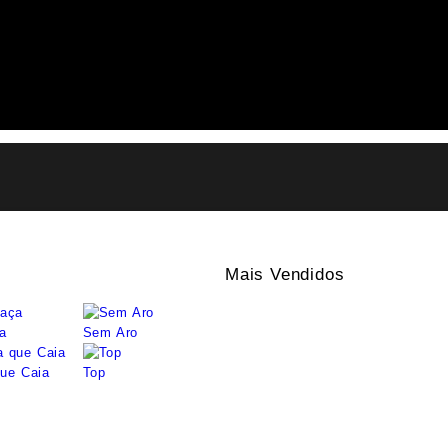
Mais Vendidos
a
Sem Aro
ue Caia
Top