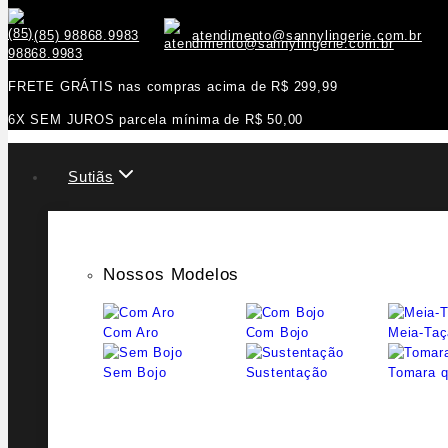
(85) 98868.9983
atendimento@sannylingerie.com.br
FRETE GRÁTIS nas compras acima de R$ 299,99
6X SEM JUROS parcela mínima de R$ 50,00
Sutiãs
Nossos Modelos
Com Aro
Com Bojo
Meia-Taç
Sem Bojo
Sustentação
Tomara q