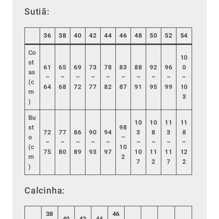
Sutiã:
36
38
40
42
44
46
48
50
52
54
Co
10
st
61
65
69
73
78
83
88
92
96
0
as
–
–
–
–
–
–
–
–
–
–
(c
64
68
72
77
82
87
91
95
99
10
m
3
)
Bu
10
10
11
11
st
98
72
77
86
90
94
3
8
3
8
o
–
–
–
–
–
–
–
–
–
–
(c
10
75
80
89
93
97
10
11
11
12
m
2
7
2
7
2
)
Calcinha:
38
46
40
42
44