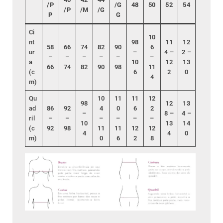
/P
/G
48
50
52
54
/P
/M
/G
P
G
Ci
10
nt
98
11
12
58
66
74
82
90
6
ur
–
4 –
2 –
–
–
–
–
–
–
a
10
12
13
66
74
82
90
98
11
(c
6
2
0
4
m)
Qu
10
11
11
12
98
12
13
ad
86
92
4
0
6
2
–
8 –
4 –
ril
–
–
–
–
–
–
10
13
14
(c
92
98
11
11
12
12
4
4
0
m)
0
6
2
8