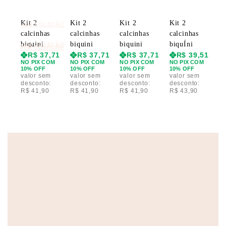
Kit 2
Kit 2
Kit 2
Kit 2
Ki
VER COLEÇÃO
calcinhas
calcinhas
calcinhas
calcinhas
ca
biquini
biquini
biquini
biquÍni
m
VER COLEÇÃO
VER COLEÇÃO
R$
37,71
R$
37,71
R$
37,71
R$
39,51
NO PIX COM
NO PIX COM
NO PIX COM
NO PIX COM
NO
10% OFF
10% OFF
10% OFF
10% OFF
1
valor sem
valor sem
valor sem
valor sem
va
desconto:
desconto:
desconto:
desconto:
de
R$
41,90
R$
41,90
R$
41,90
R$
43,90
R