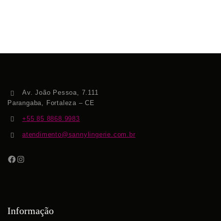
Av. João Pessoa, 7.111
Parangaba, Fortaleza – CE
+55 85 8868.9983
atendimento@sannylingerie.com.br
Informação