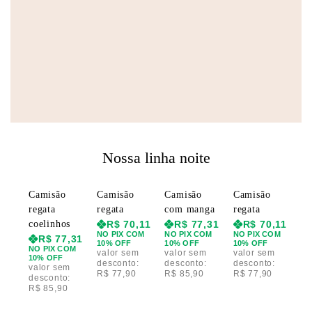
Nossa linha noite
Camisão
Camisão
Camisão
Camisão
Ca
regata
regata
com manga
regata
al
coelinhos
R$
70,11
R$
77,31
R$
70,11
NO PIX COM
NO PIX COM
NO PIX COM
NO
R$
77,31
10% OFF
10% OFF
10% OFF
10
NO PIX COM
valor sem
valor sem
valor sem
va
10% OFF
desconto:
desconto:
desconto:
de
valor sem
R$
77,90
R$
85,90
R$
77,90
R
desconto:
R$
85,90