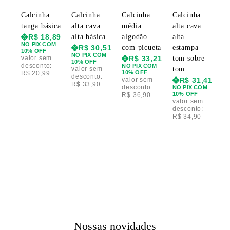
Calcinha
Calcinha
Calcinha
Calcinha
Ca
tanga básica
alta cava
média
alta cava
al
R$
18,89
alta básica
algodão
alta
al
NO PIX COM
R$
30,51
com picueta
estampa
co
10% OFF
NO PIX COM
valor sem
R$
33,21
tom sobre
10% OFF
desconto:
NO PIX COM
NO
valor sem
tom
10% OFF
1
R$
20,99
desconto:
valor sem
R$
31,41
va
R$
33,90
desconto:
de
NO PIX COM
10% OFF
R$
36,90
R
valor sem
desconto:
R$
34,90
Nossas novidades