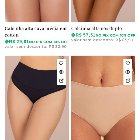
Calcinha alta cava média em
Calcinha alta cós duplo
cotton
R$
57,51
NO PIX COM 10% OFF
valor sem desconto:
R$
63,90
R$
29,61
NO PIX COM 10% OFF
valor sem desconto:
R$
32,90