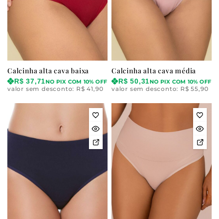
Calcinha alta cava baixa
Calcinha alta cava média
R$
37,71
R$
50,31
NO PIX COM 10% OFF
NO PIX COM 10% OFF
valor sem desconto:
R$
41,90
valor sem desconto:
R$
55,90