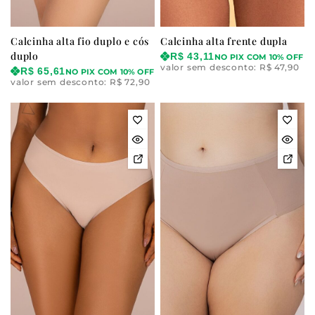
Calcinha alta fio duplo e cós
Calcinha alta frente dupla
duplo
R$
43,11
NO PIX COM 10% OFF
valor sem desconto:
R$
47,90
R$
65,61
NO PIX COM 10% OFF
valor sem desconto:
R$
72,90