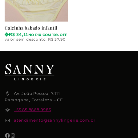
Calcinha babado infantil
R$
34,11
NO PIX COM 10% OFF
valor sem desconto:
R$
37,90
Av. João Pessoa, 7.111
Parangaba, Fortaleza – CE
+55 85 8868.9983
atendimento@sannylingerie.com.br