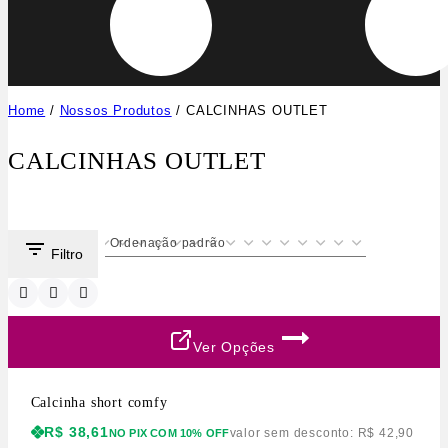
Home
/
Nossos Produtos
/
CALCINHAS OUTLET
CALCINHAS OUTLET
Filtro
Ver Opções
Calcinha short comfy
R$
38,61
valor sem desconto:
R$
42,90
NO PIX COM 10% OFF