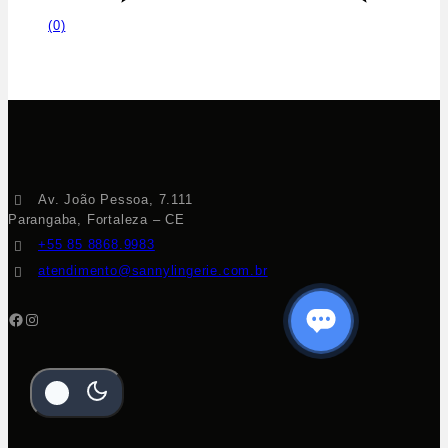
(0)
Av. João Pessoa, 7.111
Parangaba, Fortaleza – CE
+55 85 8868.9983
atendimento@sannylingerie.com.br