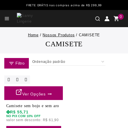
FRETE GRÁTIS nas compras acima de R$ 299,99
0
Home
/
Nossos Produtos
/
CAMISETE
CAMISETE
Filtro
Ver Opções
Camisete sem bojo e sem aro
R$
55,71
NO PIX COM 10% OFF
valor sem desconto:
R$
61,90