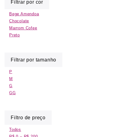
Filtrar por cor
Bege Amendoa
Chocolate
Marrom Cofee
Preto
Filtrar por tamanho
P
M
G
GG
Filtro de preço
Todos
R$
0
–
R$
200