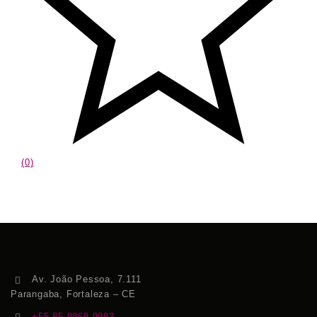
(0)
Av. João Pessoa, 7.111
Parangaba, Fortaleza – CE
+55 85 8868.9983