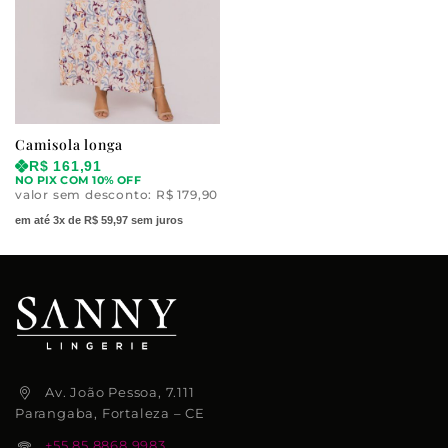
Camisola longa
R$
161,91
NO PIX COM 10% OFF
valor sem desconto:
R$
179,90
em até 3x de R$ 59,97 sem juros
Av. João Pessoa, 7.111
Parangaba, Fortaleza – CE
+55 85 8868.9983