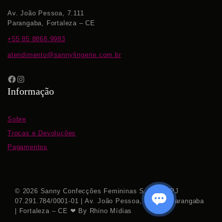
Av. João Pessoa, 7.111
Parangaba, Fortaleza – CE
+55 85 8868.9983
atendimento@sannylingerie.com.br
Informação
Sobre
Trocas e Devoluções
Pagamentos
© 2026 Sanny Confecções Femininas S.A. | CNPJ
07.291.784/0001-01 | Av. João Pessoa, 7.111 – Parangaba
| Fortaleza – CE ❤ By Rhino Mídias