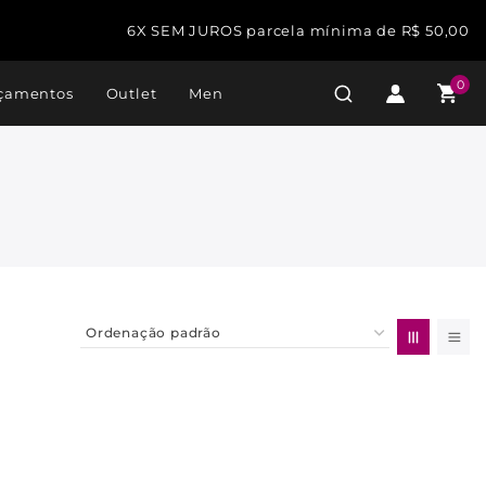
6X SEM JUROS parcela mínima de R$ 50,00
0
çamentos
Outlet
Men