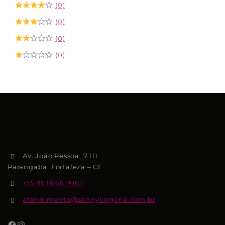
(0)
(0)
(0)
(0)
Av. João Pessoa, 7.111
Parangaba, Fortaleza – CE
+55 85 8868.9983
atendimento@sannylingerie.com.br