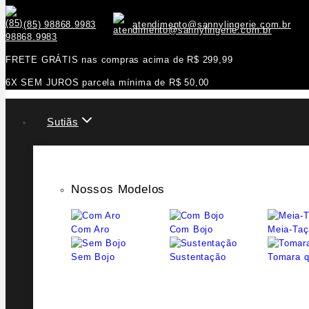
(85) 98868.9983
atendimento@sannylingerie.com.br
FRETE GRÁTIS nas compras acima de R$ 299,99
6X SEM JUROS parcela mínima de R$ 50,00
Sutiãs
Nossos Modelos
Com Aro
Com Bojo
Meia-Taç
Sem Bojo
Sustentação
Tomara q