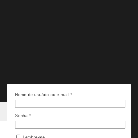
Nome de usuário ou e-mail
*
Senha
*
Lembre-me