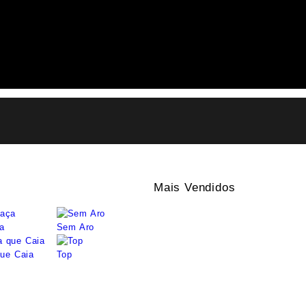
Mais Vendidos
a
Sem Aro
ue Caia
Top