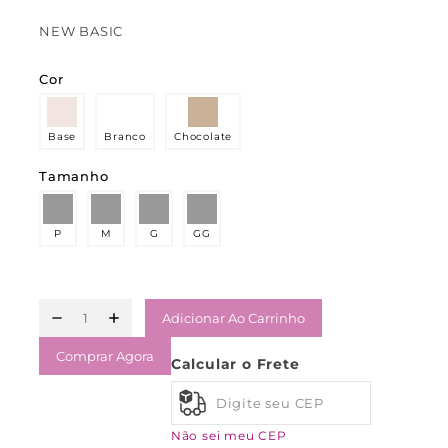
NEW BASIC
Cor
Base
Branco
Chocolate
Tamanho
P
M
G
GG
Adicionar Ao Carrinho
Comprar Agora
Calcular o Frete
Não sei meu CEP