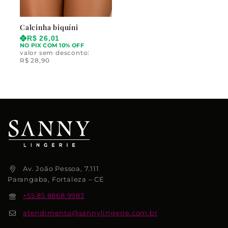
Calcinha biquíni
R$
26,01
NO PIX COM 10% OFF
valor sem desconto:
R$
28,90
Av. João Pessoa, 7.111
Parangaba, Fortaleza – CE
+55 85 8868.9983
atendimento@sannylingerie.com.br