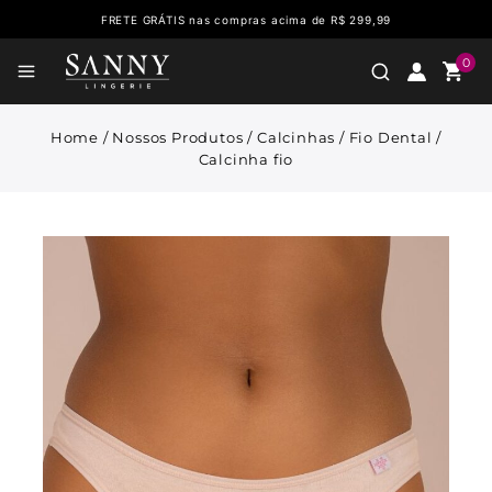
FRETE GRÁTIS nas compras acima de R$ 299,99
0
Home
/
Nossos Produtos
/
Calcinhas
/
Fio Dental
/
Calcinha fio