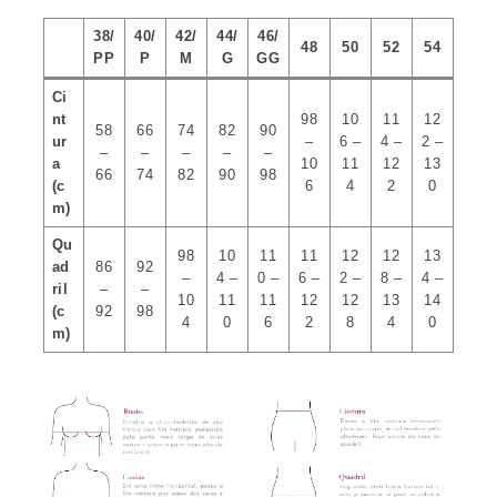
38/
40/
42/
44/
46/
48
50
52
54
PP
P
M
G
GG
Ci
nt
98
10
11
12
58
66
74
82
90
ur
–
6 –
4 –
2 –
–
–
–
–
–
a
10
11
12
13
66
74
82
90
98
(c
6
4
2
0
m)
Qu
98
10
11
11
12
12
13
ad
86
92
–
4 –
0 –
6 –
2 –
8 –
4 –
ril
–
–
10
11
11
12
12
13
14
(c
92
98
4
0
6
2
8
4
0
m)