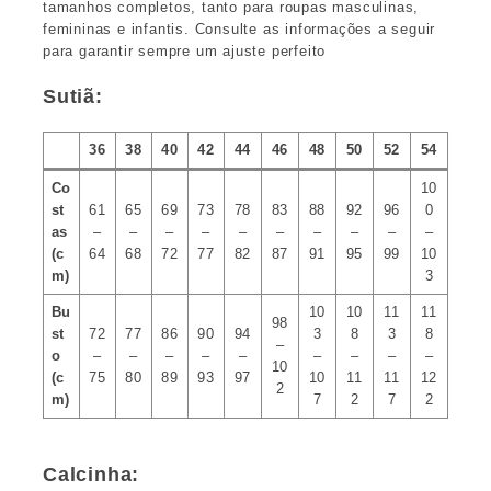
tamanhos completos, tanto para roupas masculinas,
femininas e infantis. Consulte as informações a seguir
para garantir sempre um ajuste perfeito
Sutiã:
36
38
40
42
44
46
48
50
52
54
Co
10
st
61
65
69
73
78
83
88
92
96
0
as
–
–
–
–
–
–
–
–
–
–
(c
64
68
72
77
82
87
91
95
99
10
m)
3
Bu
10
10
11
11
98
st
72
77
86
90
94
3
8
3
8
–
o
–
–
–
–
–
–
–
–
–
10
(c
75
80
89
93
97
10
11
11
12
2
m)
7
2
7
2
Calcinha: