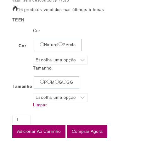
valor sem desconto:
R$
77,90
16 produtos vendidos nas últimas 5 horas
TEEN
Cor
Natural
Pérola
Cor
Tamanho
P
M
G
GG
Tamanho
Limpar
Adicionar Ao Carrinho
Comprar Agora