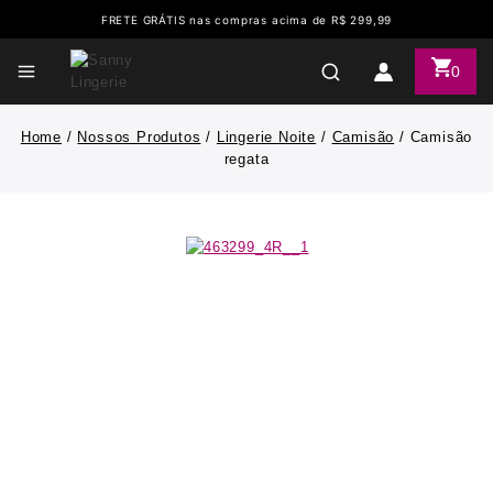
FRETE GRÁTIS nas compras acima de R$ 299,99
0
Home
/
Nossos Produtos
/
Lingerie Noite
/
Camisão
/
Camisão
regata