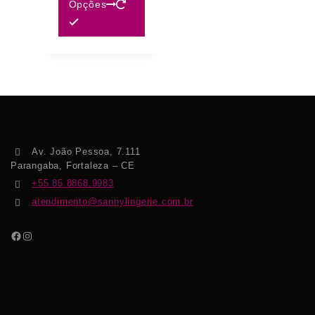
Opções
Av. João Pessoa, 7.111
Parangaba, Fortaleza – CE
+55 85 8868.9983
atendimento@sannylingerie.com.br