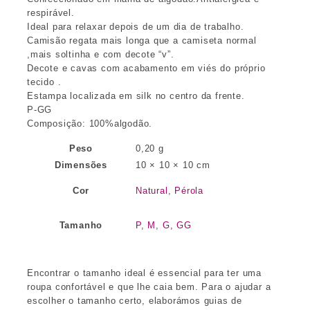
respirável.
Ideal para relaxar depois de um dia de trabalho.
Camisão regata mais longa que a camiseta normal
,mais soltinha e com decote “v”.
Decote e cavas com acabamento em viés do próprio
tecido .
Estampa localizada em silk no centro da frente.
P-GG
Composição: 100%algodão.
Peso
0,20 g
Dimensões
10 × 10 × 10 cm
Cor
Natural
,
Pérola
Tamanho
P
,
M
,
G
,
GG
Encontrar o tamanho ideal é essencial para ter uma
roupa confortável e que lhe caia bem. Para o ajudar a
escolher o tamanho certo, elaborámos guias de