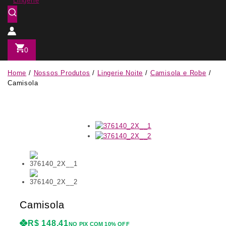
0
Home
/
Nossos Produtos
/
Lingerie Noite
/
Camisola e Robe
/
Camisola
Camisola
R$
148,41
NO PIX COM 10% OFF