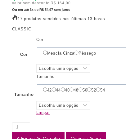
valor sem desconto:
R$
164,90
Ou em até 3x de R$ 54,97 sem juros
17 produtos vendidos nas últimas 13 horas
CLASSIC
Cor
Mescla Cinza
Pêssego
Cor
Tamanho
42
44
46
48
50
52
54
Tamanho
Limpar
Adicionar Ao Carrinho
Comprar Agora