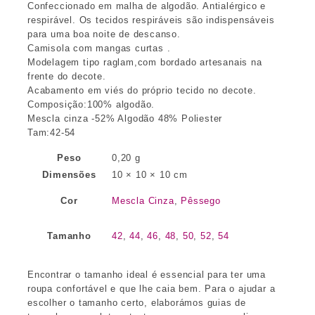
Confeccionado em malha de algodão. Antialérgico e
respirável. Os tecidos respiráveis são indispensáveis
para uma boa noite de descanso.
Camisola com mangas curtas .
Modelagem tipo raglam,com bordado artesanais na
frente do decote.
Acabamento em viés do próprio tecido no decote.
Composição:100% algodão.
Mescla cinza -52% Algodão 48% Poliester
Tam:42-54
Peso
0,20 g
Dimensões
10 × 10 × 10 cm
Cor
Mescla Cinza
,
Pêssego
Tamanho
42
,
44
,
46
,
48
,
50
,
52
,
54
Encontrar o tamanho ideal é essencial para ter uma
roupa confortável e que lhe caia bem. Para o ajudar a
escolher o tamanho certo, elaborámos guias de