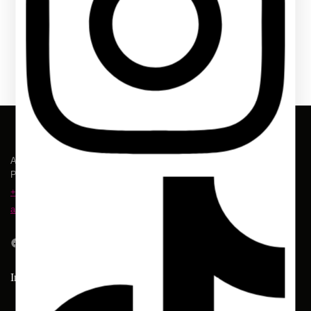
Av. João Pessoa, 7.111
Parangaba, Fortaleza – CE
+55 85 8868.9983
atendimento@sannylingerie.com.br
Informação