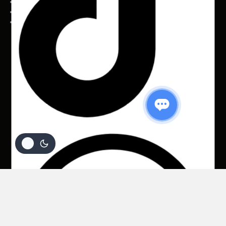
Sobre
Trocas e Devoluções
Pagamentos
© 2026 Sanny Confecções Femininas S.A. | CNPJ
07.291.784/0001-01 | Av. João Pessoa, 7.111 – Parangaba
| Fortaleza – CE ❤ By Rhino Mídias
Ou em até 3x de
R$
148,41
NO PIX COM 10% OFF
Ver
R$ 54,97 sem
valor sem desconto:
Opções
juros
R$
164,90