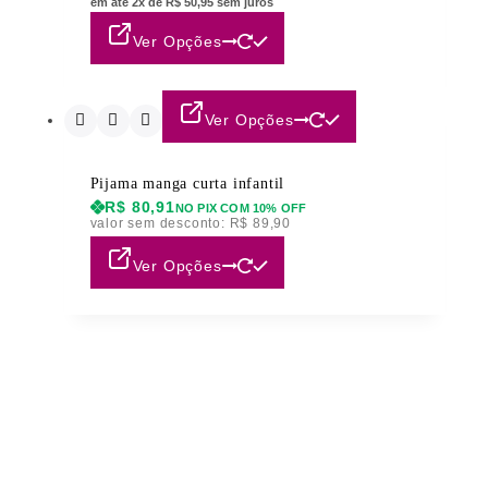
em até 2x de R$ 50,95 sem juros
Ver Opções
Ver Opções
Pijama manga curta infantil
R$
80,91
NO PIX COM 10% OFF
valor sem desconto:
R$
89,90
Ver Opções