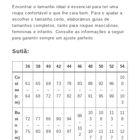
Encontrar o tamanho ideal é essencial para ter uma
roupa confortável e que lhe caia bem. Para o ajudar a
escolher o tamanho certo, elaborámos guias de
tamanhos completos, tanto para roupas masculinas,
femininas e infantis. Consulte as informações a seguir
para garantir sempre um ajuste perfeito
Sutiã:
36
38
40
42
44
46
48
50
52
54
Co
10
st
61
65
69
73
78
83
88
92
96
0
as
–
–
–
–
–
–
–
–
–
–
(c
64
68
72
77
82
87
91
95
99
10
m)
3
Bu
10
10
11
11
98
st
72
77
86
90
94
3
8
3
8
–
o
–
–
–
–
–
–
–
–
–
10
(c
75
80
89
93
97
10
11
11
12
2
m)
7
2
7
2