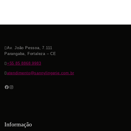
Av. João Pessoa, 7.111
Parangaba, Fortaleza – CE
+55 85 8868.9983
atendimento@sannylingerie.com.br
Informação