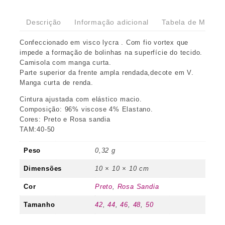
Descrição
Informação adicional
Tabela de Medida
Confeccionado em visco lycra . Com fio vortex que
impede a formação de bolinhas na superfície do tecido.
Camisola com manga curta.
Parte superior da frente ampla rendada,decote em V.
Manga curta de renda.
Cintura ajustada com elástico macio.
Composição: 96% viscose 4% Elastano.
Cores: Preto e Rosa sandia
TAM:40-50
Peso
0,32 g
Dimensões
10 × 10 × 10 cm
Cor
Preto
,
Rosa Sandia
Tamanho
42
,
44
,
46
,
48
,
50