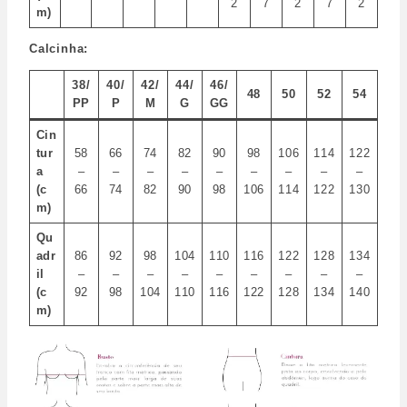
2
7
2
7
2
m)
Calcinha:
38/
40/
42/
44/
46/
48
50
52
54
PP
P
M
G
GG
Cin
tur
58
66
74
82
90
98
106
114
122
a
–
–
–
–
–
–
–
–
–
(c
66
74
82
90
98
106
114
122
130
m)
Qu
adr
86
92
98
104
110
116
122
128
134
il
–
–
–
–
–
–
–
–
–
(c
92
98
104
110
116
122
128
134
140
m)