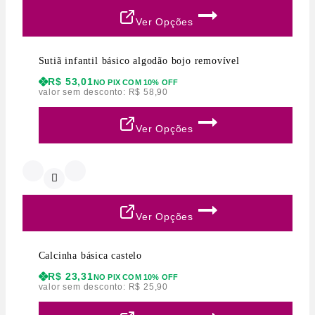
Ver Opções
Sutiã infantil básico algodão bojo removível
R$
53,01
NO PIX COM 10% OFF
valor sem desconto:
R$
58,90
Ver Opções
Ver Opções
Calcinha básica castelo
R$
23,31
NO PIX COM 10% OFF
valor sem desconto:
R$
25,90