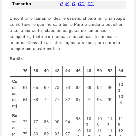
Tamanho
P
,
M
,
G
,
GG
,
XG
Encontrar o tamanho ideal é essencial para ter uma roupa
confortável e que lhe caia bem. Para o ajudar a escolher
o tamanho certo, elaborámos guias de tamanhos
completos, tanto para roupas masculinas, femininas e
infantis. Consulte as informações a seguir para garantir
sempre um ajuste perfeito
Sutiã:
36
38
40
42
44
46
48
50
52
54
Co
10
st
61
65
69
73
78
83
88
92
96
0 –
as
–
–
–
–
–
–
–
–
–
10
(c
64
68
72
77
82
87
91
95
99
3
m)
Bu
98
10
10
11
11
st
72
77
86
90
94
–
3 –
8 –
3 –
8 –
o
–
–
–
–
–
10
10
11
11
12
(c
75
80
89
93
97