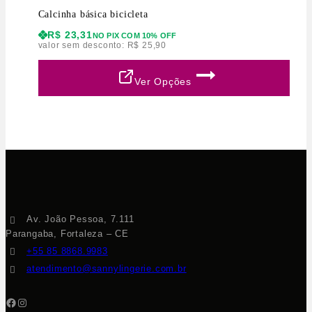
Calcinha básica bicicleta
R$
23,31
NO PIX COM 10% OFF
valor sem desconto:
R$
25,90
Ver Opções
Av. João Pessoa, 7.111
Parangaba, Fortaleza – CE
+55 85 8868.9983
atendimento@sannylingerie.com.br