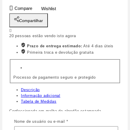
Compare
Wishlist
Compartilhar
20
pessoas estão vendo isto agora
Prazo de entrega estimado:
Até 4 dias úteis
Primeira troca e devolução gratuita
Processo de pagamento seguro e protegido
Descrição
Informação adicional
Tabela de Medidas
Confeccionada em malha de algodão estampada.
Antialérgica e respirável.
Nome de usuário ou e-mail
*
Camisola curta com barra em babado dando um charme a
peça.