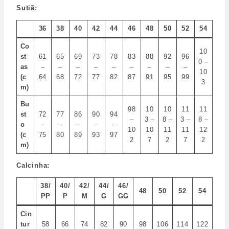
Sutiã:
36
38
40
42
44
46
48
50
52
54
Co
10
st
61
65
69
73
78
83
88
92
96
0 –
as
–
–
–
–
–
–
–
–
–
10
(c
64
68
72
77
82
87
91
95
99
3
m)
Bu
98
10
10
11
11
st
72
77
86
90
94
–
3 –
8 –
3 –
8 –
o
–
–
–
–
–
10
10
11
11
12
(c
75
80
89
93
97
2
7
2
7
2
m)
Calcinha:
38/
40/
42/
44/
46/
48
50
52
54
PP
P
M
G
GG
Cin
tur
58
66
74
82
90
98
106
114
122