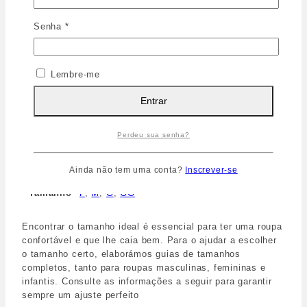
Modelagem solta que promove a liberdade de
movimentos.
Senha
*
Decote e alças em viés do próprio tecido.
alças fixas e reguláveis.
Composição:100% algodão
Lembre-me
TAM:P-GG
Cor: Natural
Entrar
Peso
77 g
Dimensões
10 × 10 × 10 cm
Perdeu sua senha?
Cor
Base
Ainda não tem uma conta?
Inscrever-se
Tamanho
P
,
M
,
G
,
GG
Encontrar o tamanho ideal é essencial para ter uma roupa
confortável e que lhe caia bem. Para o ajudar a escolher
o tamanho certo, elaborámos guias de tamanhos
completos, tanto para roupas masculinas, femininas e
infantis. Consulte as informações a seguir para garantir
sempre um ajuste perfeito