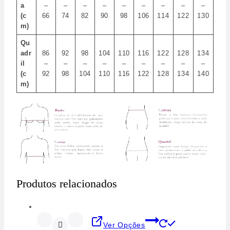
a
–
–
–
–
–
–
–
–
–
(c
66
74
82
90
98
106
114
122
130
m)
Qu
adr
86
92
98
104
110
116
122
128
134
il
–
–
–
–
–
–
–
–
–
(c
92
98
104
110
116
122
128
134
140
m)
Produtos relacionados
Ver Opções