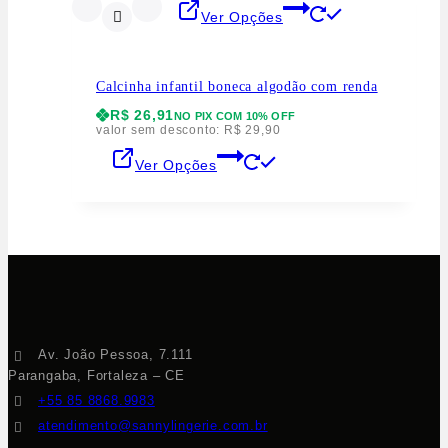
Ver Opções
Calcinha infantil boneca algodão com renda
R$
26,91
NO PIX COM 10% OFF
valor sem desconto:
R$
29,90
Ver Opções
Av. João Pessoa, 7.111
Parangaba, Fortaleza – CE
+55 85 8868.9983
atendimento@sannylingerie.com.br