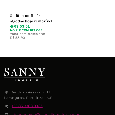
Sutiã infantil básico
algodão bojo removível
R$
53,01
NO PIX COM 10% OFF
valor sem desconto:
R$
58,90
Av. João Pessoa, 7.111
Parangaba, Fortaleza – CE
+55 85 8868.9983
atendimento@sannylingerie.com.br