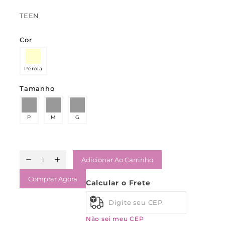
TEEN
Cor
Pérola
Tamanho
P
M
G
Adicionar Ao Carrinho
Comprar Agora
Calcular o Frete
Não sei meu CEP