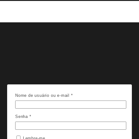
Obrigatório
Nome de usuário ou e-mail
*
Obrigatório
Senha
*
Lembre-me