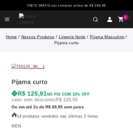
FRETE GRÁTIS nas compras acima de R$ 299,99
0
Home
/
Nossos Produtos
/
Lingerie Noite
/
Pijama Masculino
/
Pijama curto
Pijama curto
R$
125,91
NO PIX COM 10% OFF
valor sem desconto:
R$
139,90
Ou em até 2x de R$ 69,95 sem juros
14 produtos vendidos nas últimas 3 horas
MEN