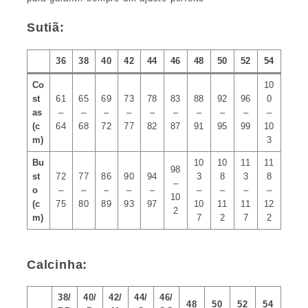
Sutiã:
36
38
40
42
44
46
48
50
52
54
Co
10
st
61
65
69
73
78
83
88
92
96
0
as
–
–
–
–
–
–
–
–
–
–
(c
64
68
72
77
82
87
91
95
99
10
m)
3
Bu
10
10
11
11
98
st
72
77
86
90
94
3
8
3
8
–
o
–
–
–
–
–
–
–
–
–
10
(c
75
80
89
93
97
10
11
11
12
2
m)
7
2
7
2
Calcinha:
38/
40/
42/
44/
46/
48
50
52
54