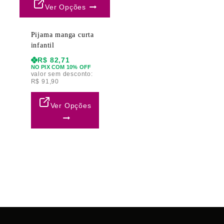
Ver Opções
Pijama manga curta
infantil
R$
82,71
NO PIX COM 10% OFF
valor sem desconto:
R$
91,90
Ver Opções