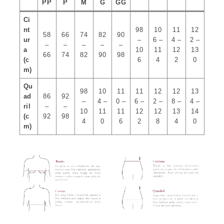
PP
P
M
G
GG
Ci
nt
98
10
11
12
58
66
74
82
90
ur
–
6 –
4 –
2 –
–
–
–
–
–
a
10
11
12
13
66
74
82
90
98
(c
6
4
2
0
m)
Qu
98
10
11
11
12
12
13
ad
86
92
–
4 –
0 –
6 –
2 –
8 –
4 –
ril
–
–
10
11
11
12
12
13
14
(c
92
98
4
0
6
2
8
4
0
m)