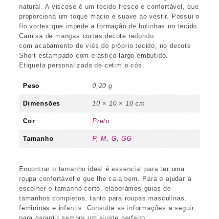
natural. A viscose é um tecido fresco e confortável, que
proporciona um toque macio e suave ao vestir. Possui o
fio vortex que impede a formação de bolinhas no tecido.
Camisa de mangas curtas,decote redondo.
com acabamento de viés do próprio tecido, no decote
Short estampado com elástico largo embutido.
Etiqueta personalizada de cetim o cós.
Peso
0,20 g
Dimensões
10 × 10 × 10 cm
Cor
Preto
Tamanho
P
,
M
,
G
,
GG
Encontrar o tamanho ideal é essencial para ter uma
roupa confortável e que lhe caia bem. Para o ajudar a
escolher o tamanho certo, elaborámos guias de
tamanhos completos, tanto para roupas masculinas,
femininas e infantis. Consulte as informações a seguir
para garantir sempre um ajuste perfeito