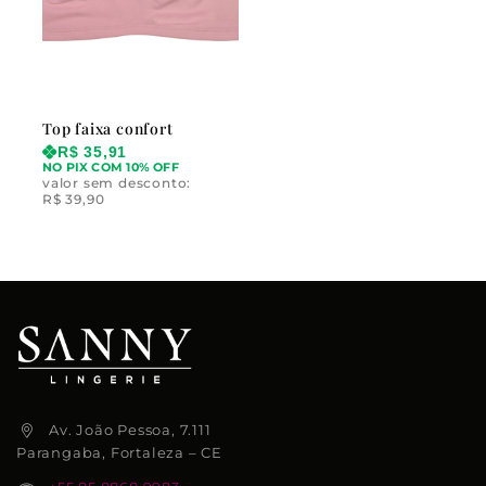
Top faixa confort
R$
35,91
NO PIX COM 10% OFF
valor sem desconto:
R$
39,90
Av. João Pessoa, 7.111
Parangaba, Fortaleza – CE