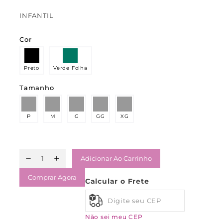
INFANTIL
Cor
Preto
Verde Folha
Tamanho
P
M
G
GG
XG
Adicionar Ao Carrinho
Comprar Agora
Calcular o Frete
Não sei meu CEP