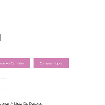
nar Ao Carrinho
Comprar Agora
cionar À Lista De Desejos