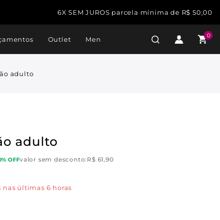
6X SEM JUROS parcela mínima de R$ 50,00
0
çamentos
Outlet
Men
ão adulto
o adulto
valor sem desconto:
R$
61,90
0% OFF
 nas últimas 6 horas