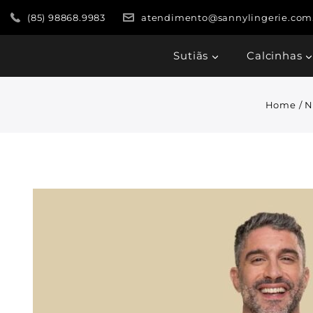
(85) 98868.9983
atendimento@sannylingerie.com
Sutiãs
Calcinhas
Home
/
N