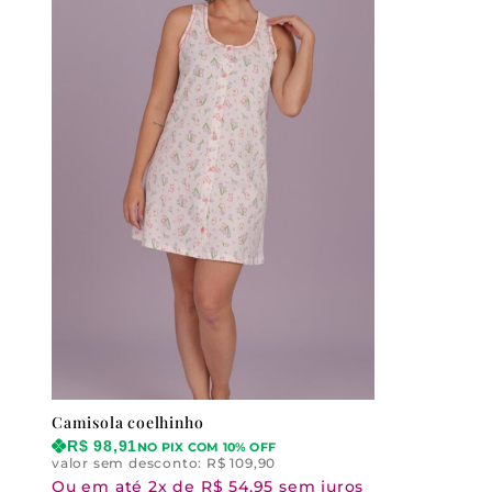
Camisola coelhinho
R$
98,91
NO PIX COM 10% OFF
valor sem desconto:
R$
109,90
Ou em até 2x de R$ 54,95 sem juros