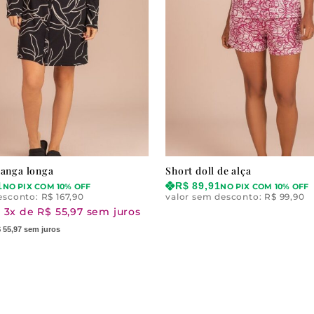
anga longa
Short doll de alça
1
R$
89,91
NO PIX COM 10% OFF
NO PIX COM 10% OFF
esconto:
R$
167,90
valor sem desconto:
R$
99,90
 3x de R$ 55,97 sem juros
 55,97 sem juros