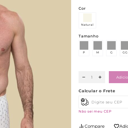
Cor
Natural
Tamanho
P
M
G
GG
Adicio
Calcular o Frete
Não sei meu CEP
Compare
Adi