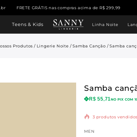
.br
FRETE GRÁTIS nas compras acima de R$ 299,99
Teens & Kids
Linha Noite
Lan
ossos Produtos
/
Lingerie Noite
/
Samba Canção
/
Samba canç
Samba cançã
R$
55,71
NO PIX COM 1
3 produtos vendidos
MEN