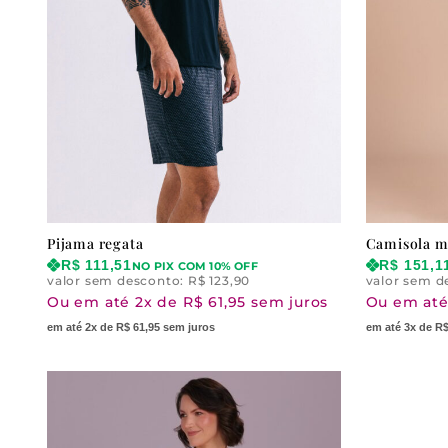
Pijama regata
Camisola m
R$
111,51
R$
151,1
NO PIX COM 10% OFF
valor sem desconto:
R$
123,90
valor sem d
Ou em até 2x de R$ 61,95 sem juros
Ou em até
em até 2x de R$ 61,95 sem juros
em até 3x de R$