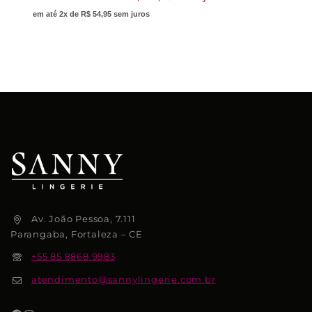
em até 2x de R$ 54,95 sem juros
Av. João Pessoa, 7.111
Parangaba, Fortaleza – CE
+55 85 8868.9983
atendimento@sannylingerie.com.br